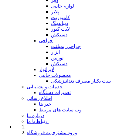
وایر
لوازم جانبی
پلایر
کامپوزیت
دیباندینگ
لایت کیور
دستکش
جراحی
جراحی ایمپلنت
ابزار
توربین
دستکش
لابراتوار
محصولات جانبی
ست یکبار مصرف دندانپزشکی
خدمات و پشتیبانی
تعمیرات دستگاه
اطلاع رسانی
خبر ها
وب سایت های مرتبط
درباره ما
ارتباط با ما
ورود مشتری به فروشگاه