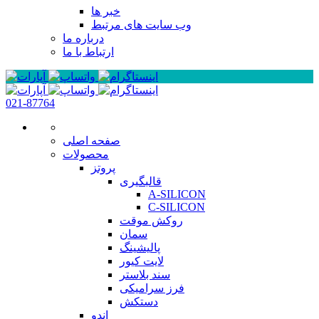
خبر ها
وب سایت های مرتبط
درباره ما
ارتباط با ما
021-87764
صفحه اصلی
محصولات
پروتز
قالبگیری
A-SILICON
C-SILICON
روکش موقت
سمان
پالیشینگ
لایت کیور
سند بلاستر
فرز سرامیکی
دستکش
اندو