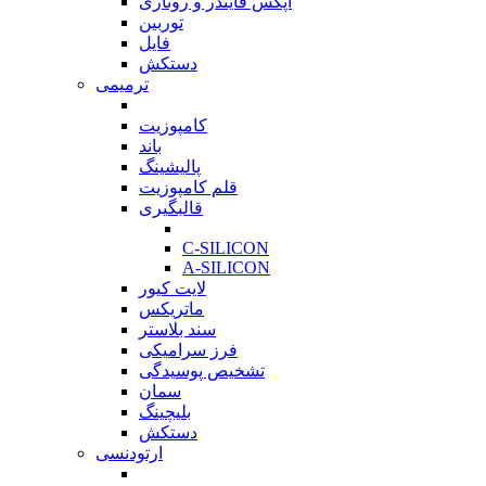
اپکس فایندر و روتاری
توربین
فایل
دستکش
ترمیمی
بازگشت
کامپوزیت
باند
پالیشینگ
قلم کامپوزیت
قالبگیری
بازگشت
C-SILICON
A-SILICON
لایت کیور
ماتریکس
سند بلاستر
فرز سرامیکی
تشخیص پوسیدگی
سمان
بلیچینگ
دستکش
ارتودنسی
بازگشت