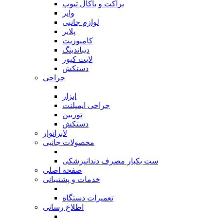
براکت و باکال تیوب
وایر
لوازم جانبی
پلایر
کامپوزیت
دیباندینگ
لایت کیور
دستکش
جراحی
بازگشت
ابزار
جراحی ایمپلنت
توربین
دستکش
لابراتوار
محصولات جانبی
بازگشت
ست یکبار مصرف دندانپزشکی
صفحه اصلی
خدمات و پشتیبانی
بازگشت
تعمیرات دستگاه
اطلاع رسانی
بازگشت