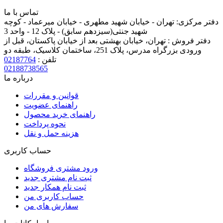
تماس با ما
دفتر مرکزی:
تهران - خیابان شهید مطهری - خیابان میرعماد - کوچه
شهید جنتی(سیزدهم سابق) - پلاک 12 - واحد 3
دفتر فروش :
تهران، خیابان بهشتی بعد از خیابان پاکستان، قبل از
ورودی بزرگراه مدرس، پلاک 251، ساختمان کلاسیک، طبقه دو
تلفن :
02187764
02188738565
درباره ما
قوانین و مقررات
راهنمای عضویت
راهنمای خرید محصول
نحوه پرداخت
هزینه حمل و نقل
حساب کاربری
ورود مشتری فروشگاه
ثبت نام مشتری جدید
ثبت نام همکار جدید
حساب کاربری من
سفارش های من