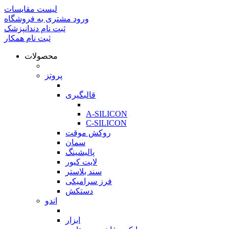
لیست مقایسات
ورود مشتری به فروشگاه
ثبت نام دندانپزشک
ثبت نام همکار
محصولات
بازگشت
پروتز
بازگشت
قالبگیری
بازگشت
A-SILICON
C-SILICON
روکش موقت
سمان
پالیشینگ
لایت کیور
سند بلاستر
فرز سرامیکی
دستکش
اندو
بازگشت
ابزار