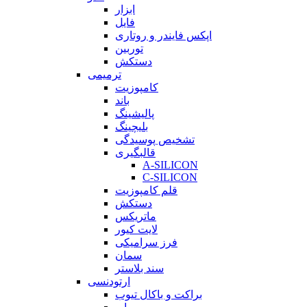
ابزار
فایل
اپکس فایندر و روتاری
توربین
دستکش
ترمیمی
کامپوزیت
باند
پالیشینگ
بلیچینگ
تشخیص پوسیدگی
قالبگیری
A-SILICON
C-SILICON
قلم کامپوزیت
دستکش
ماتریکس
لایت کیور
فرز سرامیکی
سمان
سند بلاستر
ارتودنسی
براکت و باکال تیوب