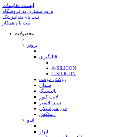
لیست مقایسات
ورود مشتری به فروشگاه
ثبت نام دندانپزشک
ثبت نام همکار
محصولات
بازگشت
پروتز
بازگشت
قالبگیری
بازگشت
A-SILICON
C-SILICON
روکش موقت
سمان
پالیشینگ
لایت کیور
سند بلاستر
فرز سرامیکی
دستکش
اندو
بازگشت
ابزار