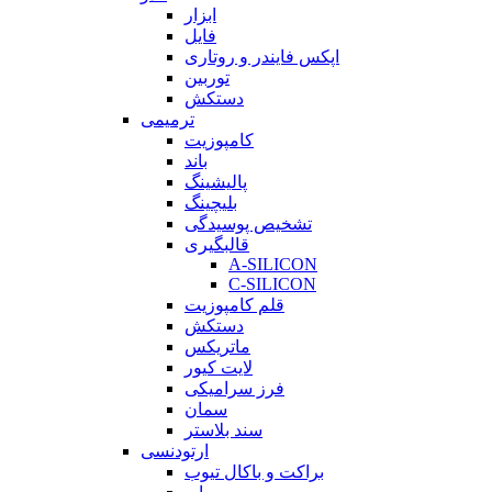
ابزار
فایل
اپکس فایندر و روتاری
توربین
دستکش
ترمیمی
کامپوزیت
باند
پالیشینگ
بلیچینگ
تشخیص پوسیدگی
قالبگیری
A-SILICON
C-SILICON
قلم کامپوزیت
دستکش
ماتریکس
لایت کیور
فرز سرامیکی
سمان
سند بلاستر
ارتودنسی
براکت و باکال تیوب