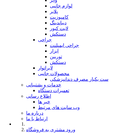
وایر
لوازم جانبی
پلایر
کامپوزیت
دیباندینگ
لایت کیور
دستکش
جراحی
جراحی ایمپلنت
ابزار
توربین
دستکش
لابراتوار
محصولات جانبی
ست یکبار مصرف دندانپزشکی
خدمات و پشتیبانی
تعمیرات دستگاه
اطلاع رسانی
خبر ها
وب سایت های مرتبط
درباره ما
ارتباط با ما
ورود مشتری به فروشگاه