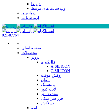
خبر ها
وب سایت های مرتبط
درباره ما
ارتباط با ما
021-87764
صفحه اصلی
محصولات
پروتز
قالبگیری
A-SILICON
C-SILICON
روکش موقت
سمان
پالیشینگ
لایت کیور
سند بلاستر
فرز سرامیکی
دستکش
اندو