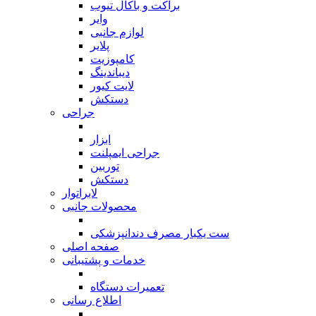
براکت و باکال تیوب
وایر
لوازم جانبی
پلایر
کامپوزیت
دیباندینگ
لایت کیور
دستکش
جراحی
بازگشت
ابزار
جراحی ایمپلنت
توربین
دستکش
لابراتوار
محصولات جانبی
بازگشت
ست یکبار مصرف دندانپزشکی
صفحه اصلی
خدمات و پشتیبانی
بازگشت
تعمیرات دستگاه
اطلاع رسانی
بازگشت