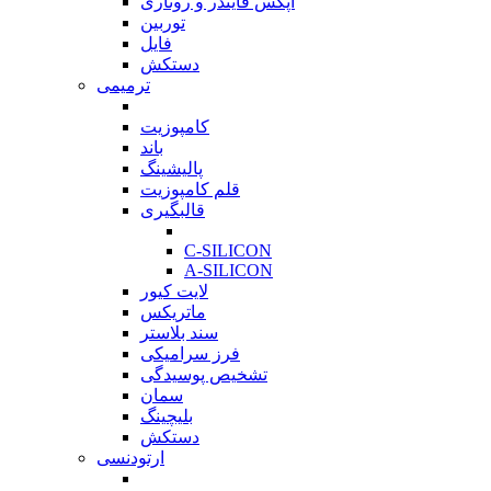
اپکس فایندر و روتاری
توربین
فایل
دستکش
ترمیمی
بازگشت
کامپوزیت
باند
پالیشینگ
قلم کامپوزیت
قالبگیری
بازگشت
C-SILICON
A-SILICON
لایت کیور
ماتریکس
سند بلاستر
فرز سرامیکی
تشخیص پوسیدگی
سمان
بلیچینگ
دستکش
ارتودنسی
بازگشت