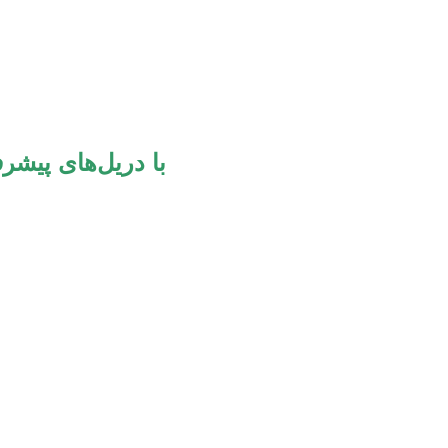
دوره‌های برگزارشده تخصصی osseodensification ب