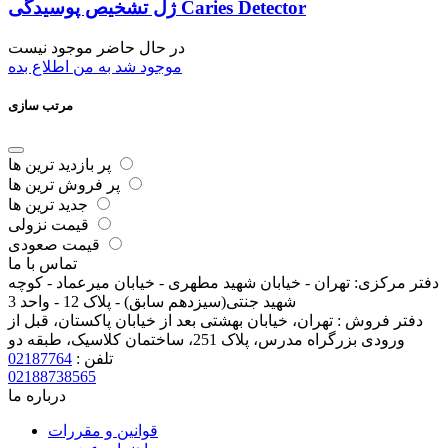
ژل تشخیص پوسیدگی Caries Detector
در حال حاضر موجود نیست
موجود شد به من اطلاع بده
مرتب سازی
پر بازدید ترین ها
پر فروش ترین ها
جدید ترین ها
قیمت نزولی
قیمت صعودی
تماس با ما
دفتر مرکزی:
تهران - خیابان شهید مطهری - خیابان میرعماد - کوچه
شهید جنتی(سیزدهم سابق) - پلاک 12 - واحد 3
دفتر فروش :
تهران، خیابان بهشتی بعد از خیابان پاکستان، قبل از
ورودی بزرگراه مدرس، پلاک 251، ساختمان کلاسیک، طبقه دو
تلفن :
02187764
02188738565
درباره ما
قوانین و مقررات