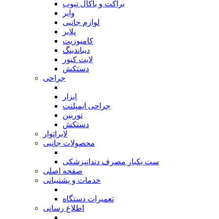
براکت و باکال تیوب
وایر
لوازم جانبی
پلایر
کامپوزیت
دیباندینگ
لایت کیور
دستکش
جراحی
بازگشت
ابزار
جراحی ایمپلنت
توربین
دستکش
لابراتوار
محصولات جانبی
بازگشت
ست یکبار مصرف دندانپزشکی
صفحه اصلی
خدمات و پشتیبانی
بازگشت
تعمیرات دستگاه
اطلاع رسانی
بازگشت