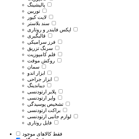
پالیشینگ
توربین
لایت کیور
سند بلاستر
اپکس فایندر و روتاری
قالبگیری
فرز سرامیکی
سرنگ تزریق
قلم کامپوزیت
روکش موقت
سمان
ابزار اندو
ابزار جراحی
دیباندینگ
پلایر ارتودنسی
وایر ارتودنسی
تشخیص پوسیدگی
براکت ارتودنسی
لوازم جانبی ارتودنسی
فایل روتاری
فقط کالاهای موجود