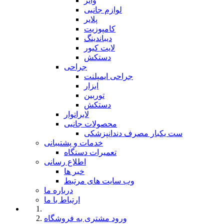
وایر
لوازم جانبی
پلایر
کامپوزیت
دیباندینگ
لایت کیور
دستکش
جراحی
جراحی ایمپلنت
ابزار
توربین
دستکش
لابراتوار
محصولات جانبی
ست یکبار مصرف دندانپزشکی
خدمات و پشتیبانی
تعمیرات دستگاه
اطلاع رسانی
خبر ها
وب سایت های مرتبط
درباره ما
ارتباط با ما
ورود مشتری به فروشگاه