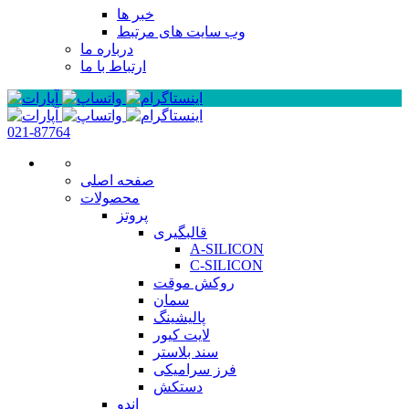
خبر ها
وب سایت های مرتبط
درباره ما
ارتباط با ما
021-87764
صفحه اصلی
محصولات
پروتز
قالبگیری
A-SILICON
C-SILICON
روکش موقت
سمان
پالیشینگ
لایت کیور
سند بلاستر
فرز سرامیکی
دستکش
اندو