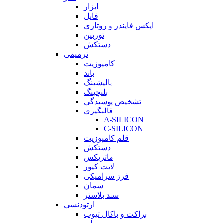
ابزار
فایل
اپکس فایندر و روتاری
توربین
دستکش
ترمیمی
کامپوزیت
باند
پالیشینگ
بلیچینگ
تشخیص پوسیدگی
قالبگیری
A-SILICON
C-SILICON
قلم کامپوزیت
دستکش
ماتریکس
لایت کیور
فرز سرامیکی
سمان
سند بلاستر
ارتودنسی
براکت و باکال تیوب