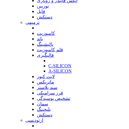
اپکس فایندر و روتاری
توربین
فایل
دستکش
ترمیمی
بازگشت
کامپوزیت
باند
پالیشینگ
قلم کامپوزیت
قالبگیری
بازگشت
C-SILICON
A-SILICON
لایت کیور
ماتریکس
سند بلاستر
فرز سرامیکی
تشخیص پوسیدگی
سمان
بلیچینگ
دستکش
ارتودنسی
بازگشت