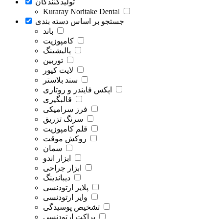
تولیدکنندگان
Kuraray Noritake Dental
جستجو بر اساس دسته بندی
باند
کامپوزیت
پالیشینگ
توربین
لایت کیور
سند بلاستر
اپکس فایندر و روتاری
قالبگیری
فرز سرامیکی
سرنگ تزریق
قلم کامپوزیت
روکش موقت
سمان
ابزار اندو
ابزار جراحی
دیباندینگ
پلایر ارتودنسی
وایر ارتودنسی
تشخیص پوسیدگی
براکت ارتودنسی