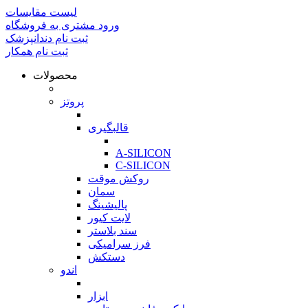
لیست مقایسات
ورود مشتری به فروشگاه
ثبت نام دندانپزشک
ثبت نام همکار
محصولات
بازگشت
پروتز
بازگشت
قالبگیری
بازگشت
A-SILICON
C-SILICON
روکش موقت
سمان
پالیشینگ
لایت کیور
سند بلاستر
فرز سرامیکی
دستکش
اندو
بازگشت
ابزار