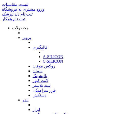
لیست مقایسات
ورود مشتری به فروشگاه
ثبت نام دندانپزشک
ثبت نام همکار
محصولات
بازگشت
پروتز
بازگشت
قالبگیری
بازگشت
A-SILICON
C-SILICON
روکش موقت
سمان
پالیشینگ
لایت کیور
سند بلاستر
فرز سرامیکی
دستکش
اندو
بازگشت
ابزار