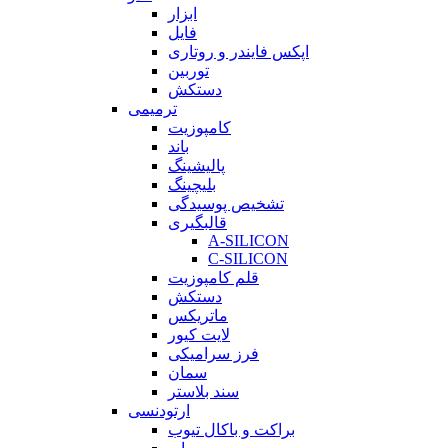
ابزار
فایل
اپکس فایندر و روتاری
توربین
دستکش
ترمیمی
کامپوزیت
باند
پالیشینگ
بلیچینگ
تشخیص پوسیدگی
قالبگیری
A-SILICON
C-SILICON
قلم کامپوزیت
دستکش
ماتریکس
لایت کیور
فرز سرامیکی
سمان
سند بلاستر
ارتودنسی
براکت و باکال تیوب