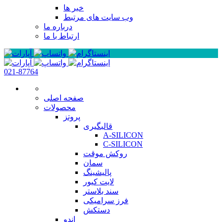
خبر ها
وب سایت های مرتبط
درباره ما
ارتباط با ما
021-87764
صفحه اصلی
محصولات
پروتز
قالبگیری
A-SILICON
C-SILICON
روکش موقت
سمان
پالیشینگ
لایت کیور
سند بلاستر
فرز سرامیکی
دستکش
اندو