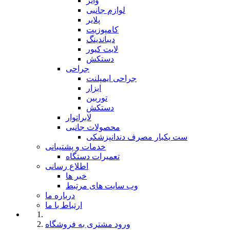
وایر
لوازم جانبی
پلایر
کامپوزیت
دیباندینگ
لایت کیور
دستکش
جراحی
جراحی ایمپلنت
ابزار
توربین
دستکش
لابراتوار
محصولات جانبی
ست یکبار مصرف دندانپزشکی
خدمات و پشتیبانی
تعمیرات دستگاه
اطلاع رسانی
خبر ها
وب سایت های مرتبط
درباره ما
ارتباط با ما
ورود مشتری به فروشگاه