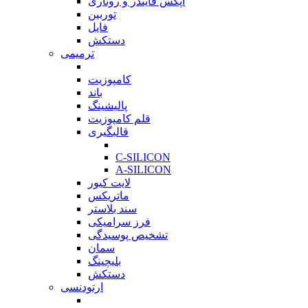
اپکس فایندر و روتاری
توربین
فایل
دستکش
ترمیمی
بازگشت
کامپوزیت
باند
پالیشینگ
قلم کامپوزیت
قالبگیری
بازگشت
C-SILICON
A-SILICON
لایت کیور
ماتریکس
سند بلاستر
فرز سرامیکی
تشخیص پوسیدگی
سمان
بلیچینگ
دستکش
ارتودنسی
بازگشت