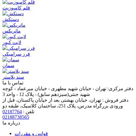
قلم کامپوزیت
دستکش
ماتریکس
لایت کیور
فرز سرامیکی
سمان
سند بلاستر
تماس با ما
دفتر مرکزی:
تهران - خیابان شهید مطهری - خیابان میرعماد - کوچه
شهید جنتی(سیزدهم سابق) - پلاک 12 - واحد 3
دفتر فروش :
تهران، خیابان بهشتی بعد از خیابان پاکستان، قبل از
ورودی بزرگراه مدرس، پلاک 251، ساختمان کلاسیک، طبقه دو
تلفن :
02187764
02188738565
درباره ما
قوانین و مقررات