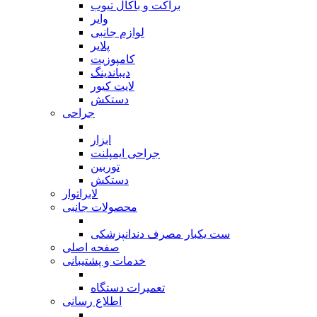
براکت و باکال تیوب
وایر
لوازم جانبی
پلایر
کامپوزیت
دیباندینگ
لایت کیور
دستکش
جراحی
بازگشت
ابزار
جراحی ایمپلنت
توربین
دستکش
لابراتوار
محصولات جانبی
بازگشت
ست یکبار مصرف دندانپزشکی
صفحه اصلی
خدمات و پشتیبانی
بازگشت
تعمیرات دستگاه
اطلاع رسانی
بازگشت