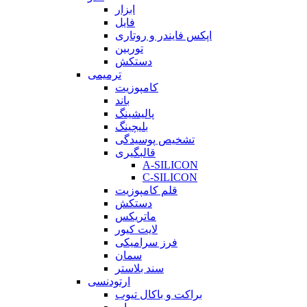
ابزار
فایل
اپکس فایندر و روتاری
توربین
دستکش
ترمیمی
کامپوزیت
باند
پالیشینگ
بلیچینگ
تشخیص پوسیدگی
قالبگیری
A-SILICON
C-SILICON
قلم کامپوزیت
دستکش
ماتریکس
لایت کیور
فرز سرامیکی
سمان
سند بلاستر
ارتودنسی
براکت و باکال تیوب