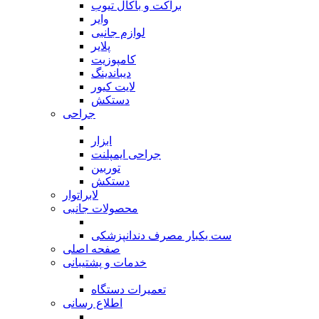
براکت و باکال تیوب
وایر
لوازم جانبی
پلایر
کامپوزیت
دیباندینگ
لایت کیور
دستکش
جراحی
بازگشت
ابزار
جراحی ایمپلنت
توربین
دستکش
لابراتوار
محصولات جانبی
بازگشت
ست یکبار مصرف دندانپزشکی
صفحه اصلی
خدمات و پشتیبانی
بازگشت
تعمیرات دستگاه
اطلاع رسانی
بازگشت