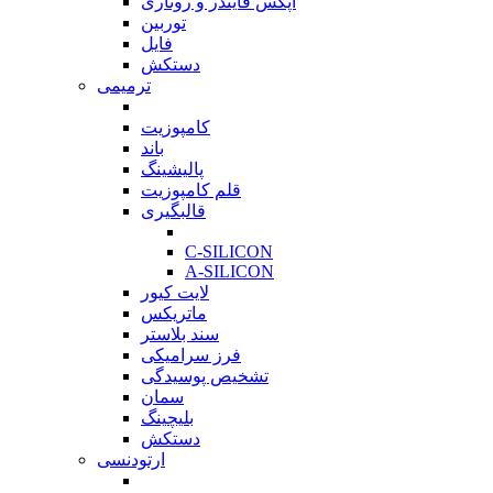
اپکس فایندر و روتاری
توربین
فایل
دستکش
ترمیمی
بازگشت
کامپوزیت
باند
پالیشینگ
قلم کامپوزیت
قالبگیری
بازگشت
C-SILICON
A-SILICON
لایت کیور
ماتریکس
سند بلاستر
فرز سرامیکی
تشخیص پوسیدگی
سمان
بلیچینگ
دستکش
ارتودنسی
بازگشت