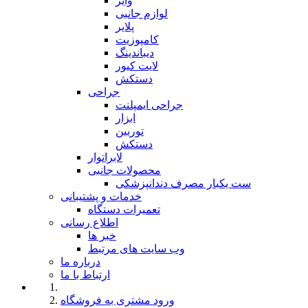
وایر
لوازم جانبی
پلایر
کامپوزیت
دیباندینگ
لایت کیور
دستکش
جراحی
جراحی ایمپلنت
ابزار
توربین
دستکش
لابراتوار
محصولات جانبی
ست یکبار مصرف دندانپزشکی
خدمات و پشتیبانی
تعمیرات دستگاه
اطلاع رسانی
خبر ها
وب سایت های مرتبط
درباره ما
ارتباط با ما
ورود مشتری به فروشگاه