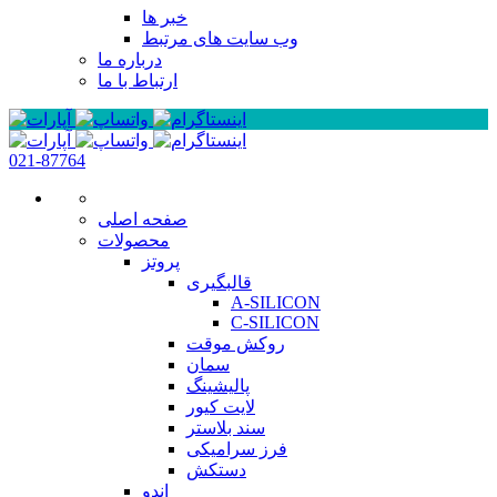
خبر ها
وب سایت های مرتبط
درباره ما
ارتباط با ما
021-87764
صفحه اصلی
محصولات
پروتز
قالبگیری
A-SILICON
C-SILICON
روکش موقت
سمان
پالیشینگ
لایت کیور
سند بلاستر
فرز سرامیکی
دستکش
اندو