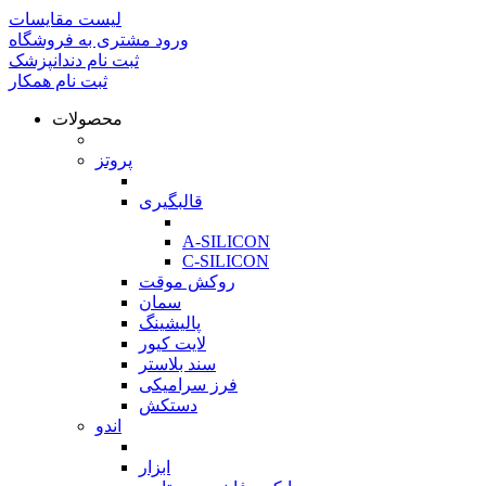
لیست مقایسات
ورود مشتری به فروشگاه
ثبت نام دندانپزشک
ثبت نام همکار
محصولات
بازگشت
پروتز
بازگشت
قالبگیری
بازگشت
A-SILICON
C-SILICON
روکش موقت
سمان
پالیشینگ
لایت کیور
سند بلاستر
فرز سرامیکی
دستکش
اندو
بازگشت
ابزار