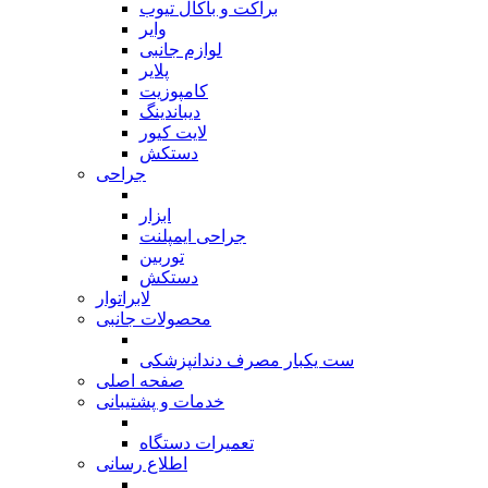
براکت و باکال تیوب
وایر
لوازم جانبی
پلایر
کامپوزیت
دیباندینگ
لایت کیور
دستکش
جراحی
بازگشت
ابزار
جراحی ایمپلنت
توربین
دستکش
لابراتوار
محصولات جانبی
بازگشت
ست یکبار مصرف دندانپزشکی
صفحه اصلی
خدمات و پشتیبانی
بازگشت
تعمیرات دستگاه
اطلاع رسانی
بازگشت