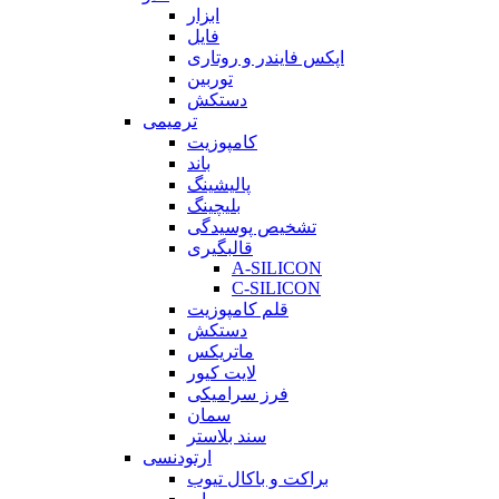
ابزار
فایل
اپکس فایندر و روتاری
توربین
دستکش
ترمیمی
کامپوزیت
باند
پالیشینگ
بلیچینگ
تشخیص پوسیدگی
قالبگیری
A-SILICON
C-SILICON
قلم کامپوزیت
دستکش
ماتریکس
لایت کیور
فرز سرامیکی
سمان
سند بلاستر
ارتودنسی
براکت و باکال تیوب