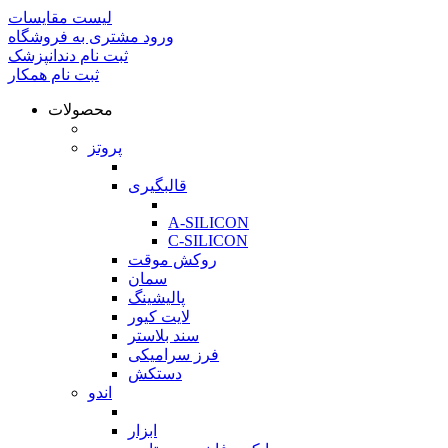
لیست مقایسات
ورود مشتری به فروشگاه
ثبت نام دندانپزشک
ثبت نام همکار
محصولات
بازگشت
پروتز
بازگشت
قالبگیری
بازگشت
A-SILICON
C-SILICON
روکش موقت
سمان
پالیشینگ
لایت کیور
سند بلاستر
فرز سرامیکی
دستکش
اندو
بازگشت
ابزار