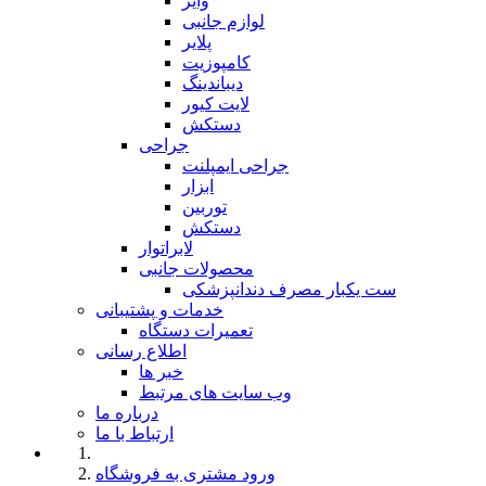
وایر
لوازم جانبی
پلایر
کامپوزیت
دیباندینگ
لایت کیور
دستکش
جراحی
جراحی ایمپلنت
ابزار
توربین
دستکش
لابراتوار
محصولات جانبی
ست یکبار مصرف دندانپزشکی
خدمات و پشتیبانی
تعمیرات دستگاه
اطلاع رسانی
خبر ها
وب سایت های مرتبط
درباره ما
ارتباط با ما
ورود مشتری به فروشگاه