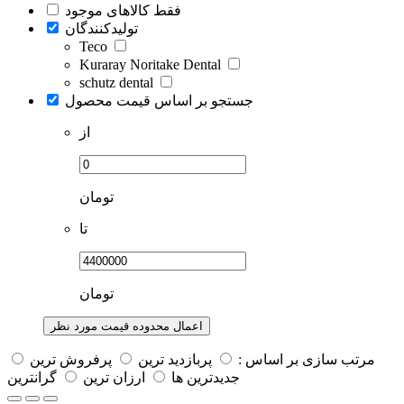
فقط کالاهای موجود
تولیدکنندگان
Teco
Kuraray Noritake Dental
schutz dental
جستجو بر اساس قیمت محصول
از
تومان
تا
تومان
اعمال محدوده قیمت مورد نظر
مرتب سازی بر اساس :
پربازديد ترين
پرفروش ترين
جديدترين ها
ارزان ترین
گرانترین