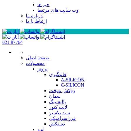
خبر ها
وب سایت های مرتبط
درباره ما
ارتباط با ما
021-87764
صفحه اصلی
محصولات
پروتز
قالبگیری
A-SILICON
C-SILICON
روکش موقت
سمان
پالیشینگ
لایت کیور
سند بلاستر
فرز سرامیکی
دستکش
اندو