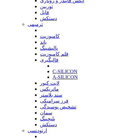
اپکس فایندر و روتاری
توربین
فایل
دستکش
ترمیمی
بازگشت
کامپوزیت
باند
پالیشینگ
قلم کامپوزیت
قالبگیری
بازگشت
C-SILICON
A-SILICON
لایت کیور
ماتریکس
سند بلاستر
فرز سرامیکی
تشخیص پوسیدگی
سمان
بلیچینگ
دستکش
ارتودنسی
بازگشت