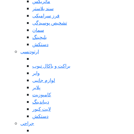
ماتریکس
سند بلاستر
فرز سرامیکی
تشخیص پوسیدگی
سمان
بلیچینگ
دستکش
ارتودنسی
بازگشت
براکت و باکال تیوب
وایر
لوازم جانبی
پلایر
کامپوزیت
دیباندینگ
لایت کیور
دستکش
جراحی
بازگشت