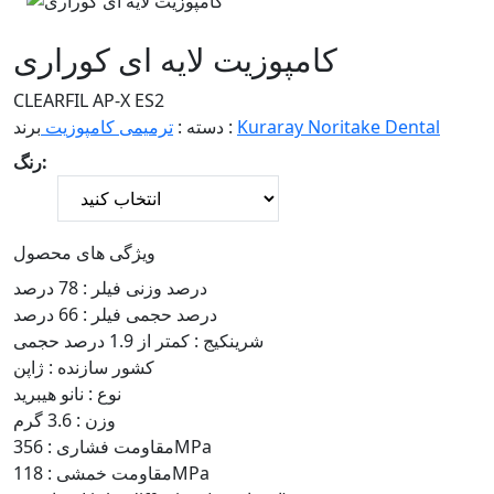
کامپوزیت لایه ای کوراری
CLEARFIL AP-X ES2
Kuraray Noritake Dental
برند :
دسته :
ترمیمی
کامپوزیت
رنگ:
ویژگی های محصول
درصد وزنی فیلر :
78 درصد
درصد حجمی فیلر :
66 درصد
شرینکیج :
کمتر از 1.9 درصد حجمی
کشور سازنده :
ژاپن
نوع :
نانو هیبرید
وزن :
3.6 گرم
356MPa
مقاومت فشاری :
118MPa
مقاومت خمشی :