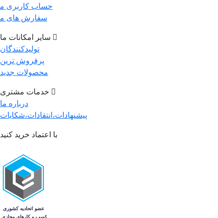
حساب کاربری م
سفارش های م
سایر امکانات ما
تولیدکنندگان
پرفروش ترین
محصولات جدید
خدمات مشتری
درباره ما
پیشنهادات،انتقادات،شکایات
با اعتماد خرید کنید