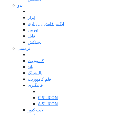
اندو
بازگشت
ابزار
اپکس فایندر و روتاری
توربین
فایل
دستکش
ترمیمی
بازگشت
کامپوزیت
باند
پالیشینگ
قلم کامپوزیت
قالبگیری
بازگشت
C-SILICON
A-SILICON
لایت کیور