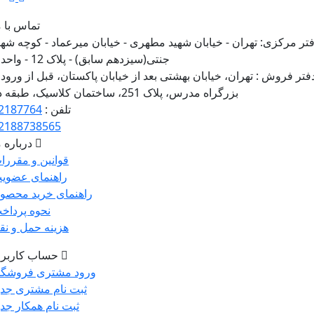
تماس با م
تر مرکزی:
تهران - خیابان شهید مطهری - خیابان میرعماد - کوچه شهی
جنتی(سیزدهم سابق) - پلاک 12 - واحد 3
فتر فروش :
تهران، خیابان بهشتی بعد از خیابان پاکستان، قبل از ورود
بزرگراه مدرس، پلاک 251، ساختمان کلاسیک، طبقه دو
تلفن :
2187764
2188738565
درباره م
قوانین و مقررا
راهنمای عضوی
راهنمای خرید محصو
نحوه پرداخ
هزینه حمل و نق
حساب کاربر
ورود مشتری فروشگا
ثبت نام مشتری جدی
ثبت نام همکار جدی