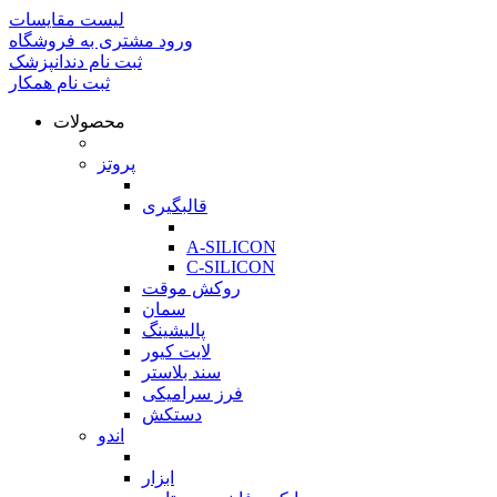
لیست مقایسات
ورود مشتری به فروشگاه
ثبت نام دندانپزشک
ثبت نام همکار
محصولات
بازگشت
پروتز
بازگشت
قالبگیری
بازگشت
A-SILICON
C-SILICON
روکش موقت
سمان
پالیشینگ
لایت کیور
سند بلاستر
فرز سرامیکی
دستکش
اندو
بازگشت
ابزار