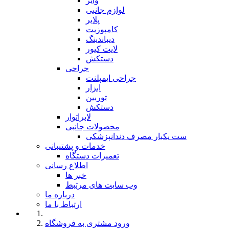
وایر
لوازم جانبی
پلایر
کامپوزیت
دیباندینگ
لایت کیور
دستکش
جراحی
جراحی ایمپلنت
ابزار
توربین
دستکش
لابراتوار
محصولات جانبی
ست یکبار مصرف دندانپزشکی
خدمات و پشتیبانی
تعمیرات دستگاه
اطلاع رسانی
خبر ها
وب سایت های مرتبط
درباره ما
ارتباط با ما
ورود مشتری به فروشگاه