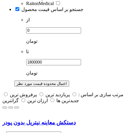
RaitonMedical
جستجو بر اساس قیمت محصول
از
تومان
تا
تومان
اعمال محدوده قیمت مورد نظر
مرتب سازی بر اساس :
پربازديد ترين
پرفروش ترين
جديدترين ها
ارزان ترین
گرانترین
دستکش معاینه نیتریل بدون پودر