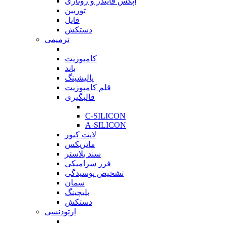
اپکس فایندر و روتاری
توربین
فایل
دستکش
ترمیمی
بازگشت
کامپوزیت
باند
پالیشینگ
قلم کامپوزیت
قالبگیری
بازگشت
C-SILICON
A-SILICON
لایت کیور
ماتریکس
سند بلاستر
فرز سرامیکی
تشخیص پوسیدگی
سمان
بلیچینگ
دستکش
ارتودنسی
بازگشت