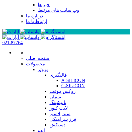
خبر ها
وب سایت های مرتبط
درباره ما
ارتباط با ما
021-87764
صفحه اصلی
محصولات
پروتز
قالبگیری
A-SILICON
C-SILICON
روکش موقت
سمان
پالیشینگ
لایت کیور
سند بلاستر
فرز سرامیکی
دستکش
اندو