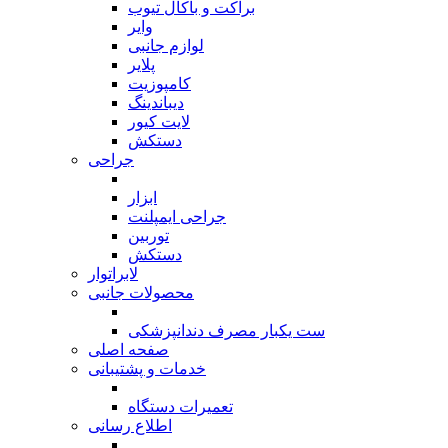
براکت و باکال تیوب
وایر
لوازم جانبی
پلایر
کامپوزیت
دیباندینگ
لایت کیور
دستکش
جراحی
بازگشت
ابزار
جراحی ایمپلنت
توربین
دستکش
لابراتوار
محصولات جانبی
بازگشت
ست یکبار مصرف دندانپزشکی
صفحه اصلی
خدمات و پشتیبانی
بازگشت
تعمیرات دستگاه
اطلاع رسانی
بازگشت