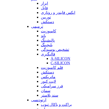
ابزار
فایل
اپکس فایندر و روتاری
توربین
دستکش
ترمیمی
کامپوزیت
باند
پالیشینگ
بلیچینگ
تشخیص پوسیدگی
قالبگیری
A-SILICON
C-SILICON
قلم کامپوزیت
دستکش
ماتریکس
لایت کیور
فرز سرامیکی
سمان
سند بلاستر
ارتودنسی
براکت و باکال تیوب