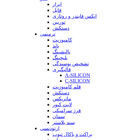
ابزار
فایل
اپکس فایندر و روتاری
توربین
دستکش
ترمیمی
کامپوزیت
باند
پالیشینگ
بلیچینگ
تشخیص پوسیدگی
قالبگیری
A-SILICON
C-SILICON
قلم کامپوزیت
دستکش
ماتریکس
لایت کیور
فرز سرامیکی
سمان
سند بلاستر
ارتودنسی
براکت و باکال تیوب