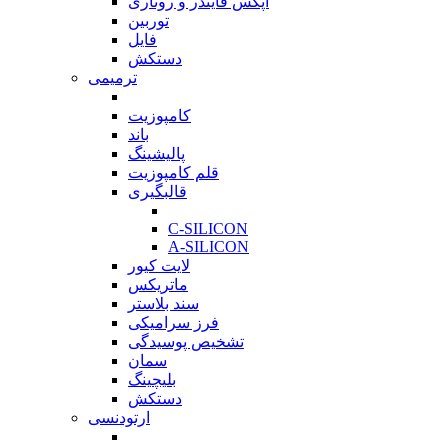
اپکس فایندر و روتاری
توربین
فایل
دستکش
ترمیمی
بازگشت
کامپوزیت
باند
پالیشینگ
قلم کامپوزیت
قالبگیری
بازگشت
C-SILICON
A-SILICON
لایت کیور
ماتریکس
سند بلاستر
فرز سرامیکی
تشخیص پوسیدگی
سمان
بلیچینگ
دستکش
ارتودنسی
بازگشت