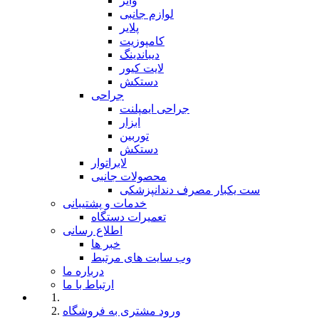
وایر
لوازم جانبی
پلایر
کامپوزیت
دیباندینگ
لایت کیور
دستکش
جراحی
جراحی ایمپلنت
ابزار
توربین
دستکش
لابراتوار
محصولات جانبی
ست یکبار مصرف دندانپزشکی
خدمات و پشتیبانی
تعمیرات دستگاه
اطلاع رسانی
خبر ها
وب سایت های مرتبط
درباره ما
ارتباط با ما
ورود مشتری به فروشگاه