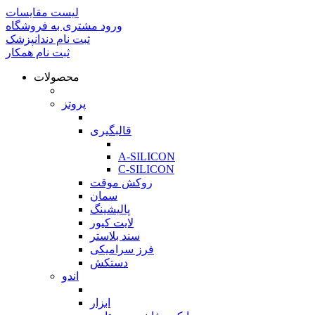
لیست مقایسات
ورود مشتری به فروشگاه
ثبت نام دندانپزشک
ثبت نام همکار
محصولات
بازگشت
پروتز
بازگشت
قالبگیری
بازگشت
A-SILICON
C-SILICON
روکش موقت
سمان
پالیشینگ
لایت کیور
سند بلاستر
فرز سرامیکی
دستکش
اندو
بازگشت
ابزار