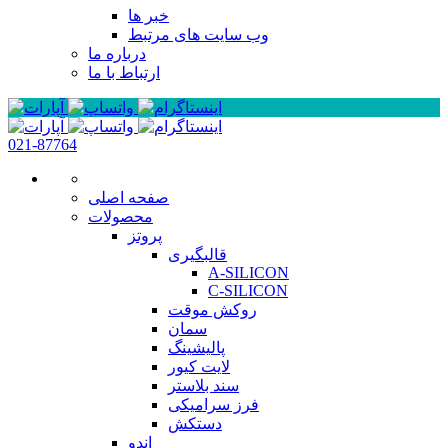
خبر ها
وب سایت های مرتبط
درباره ما
ارتباط با ما
021-87764
صفحه اصلی
محصولات
پروتز
قالبگیری
A-SILICON
C-SILICON
روکش موقت
سمان
پالیشینگ
لایت کیور
سند بلاستر
فرز سرامیکی
دستکش
اندو