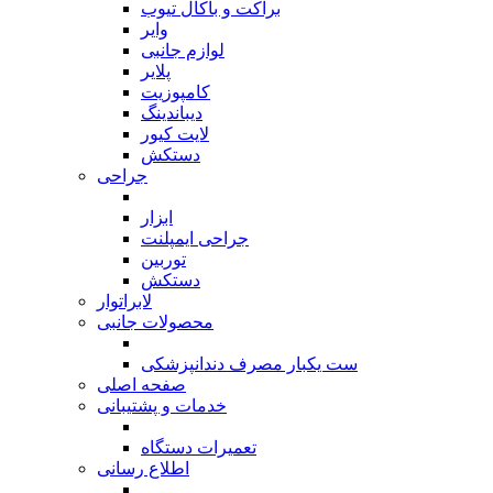
براکت و باکال تیوب
وایر
لوازم جانبی
پلایر
کامپوزیت
دیباندینگ
لایت کیور
دستکش
جراحی
بازگشت
ابزار
جراحی ایمپلنت
توربین
دستکش
لابراتوار
محصولات جانبی
بازگشت
ست یکبار مصرف دندانپزشکی
صفحه اصلی
خدمات و پشتیبانی
بازگشت
تعمیرات دستگاه
اطلاع رسانی
بازگشت