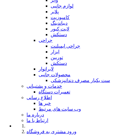
وایر
لوازم جانبی
پلایر
کامپوزیت
دیباندینگ
لایت کیور
دستکش
جراحی
جراحی ایمپلنت
ابزار
توربین
دستکش
لابراتوار
محصولات جانبی
ست یکبار مصرف دندانپزشکی
خدمات و پشتیبانی
تعمیرات دستگاه
اطلاع رسانی
خبر ها
وب سایت های مرتبط
درباره ما
ارتباط با ما
ورود مشتری به فروشگاه