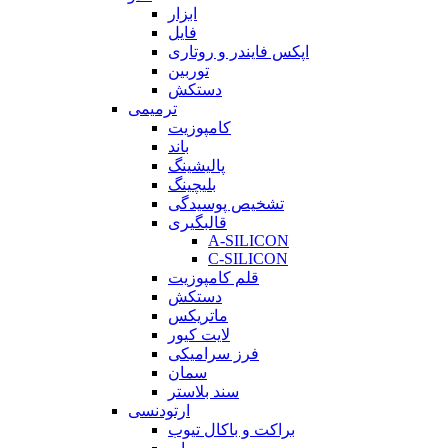
ابزار
فایل
اپکس فایندر و روتاری
توربین
دستکش
ترمیمی
کامپوزیت
باند
پالیشینگ
بلیچینگ
تشخیص پوسیدگی
قالبگیری
A-SILICON
C-SILICON
قلم کامپوزیت
دستکش
ماتریکس
لایت کیور
فرز سرامیکی
سمان
سند بلاستر
ارتودنسی
براکت و باکال تیوب