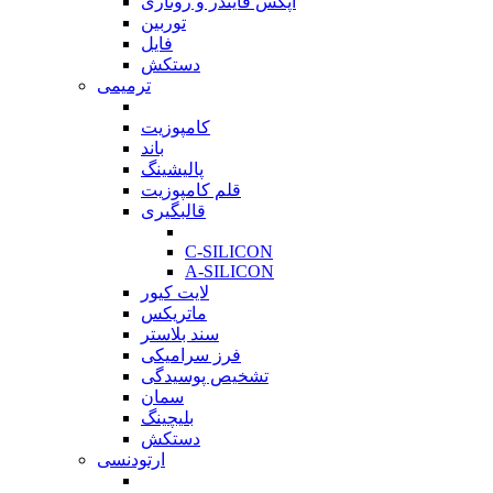
اپکس فایندر و روتاری
توربین
فایل
دستکش
ترمیمی
بازگشت
کامپوزیت
باند
پالیشینگ
قلم کامپوزیت
قالبگیری
بازگشت
C-SILICON
A-SILICON
لایت کیور
ماتریکس
سند بلاستر
فرز سرامیکی
تشخیص پوسیدگی
سمان
بلیچینگ
دستکش
ارتودنسی
بازگشت