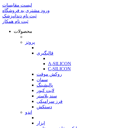
لیست مقایسات
ورود مشتری به فروشگاه
ثبت نام دندانپزشک
ثبت نام همکار
محصولات
بازگشت
پروتز
بازگشت
قالبگیری
بازگشت
A-SILICON
C-SILICON
روکش موقت
سمان
پالیشینگ
لایت کیور
سند بلاستر
فرز سرامیکی
دستکش
اندو
بازگشت
ابزار