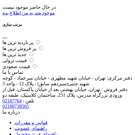
در حال حاضر موجود نیست
موجود شد به من اطلاع بده
مرتب سازی
پر بازدید ترین ها
پر فروش ترین ها
جدید ترین ها
قیمت نزولی
قیمت صعودی
تماس با ما
دفتر مرکزی:
تهران - خیابان شهید مطهری - خیابان میرعماد - کوچه
شهید جنتی(سیزدهم سابق) - پلاک 12 - واحد 3
دفتر فروش :
تهران، خیابان بهشتی بعد از خیابان پاکستان، قبل از
ورودی بزرگراه مدرس، پلاک 251، ساختمان کلاسیک، طبقه دو
تلفن :
02187764
02188738565
درباره ما
قوانین و مقررات
راهنمای عضویت
راهنمای خرید محصول