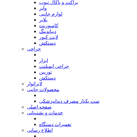
براکت و باکال تیوب
وایر
لوازم جانبی
پلایر
کامپوزیت
دیباندینگ
لایت کیور
دستکش
جراحی
بازگشت
ابزار
جراحی ایمپلنت
توربین
دستکش
لابراتوار
محصولات جانبی
بازگشت
ست یکبار مصرف دندانپزشکی
صفحه اصلی
خدمات و پشتیبانی
بازگشت
تعمیرات دستگاه
اطلاع رسانی
بازگشت