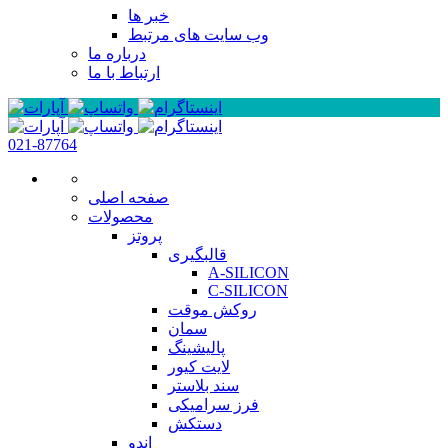
خبر ها
وب سایت های مرتبط
درباره ما
ارتباط با ما
021-87764
صفحه اصلی
محصولات
پروتز
قالبگیری
A-SILICON
C-SILICON
روکش موقت
سمان
پالیشینگ
لایت کیور
سند بلاستر
فرز سرامیکی
دستکش
اندو