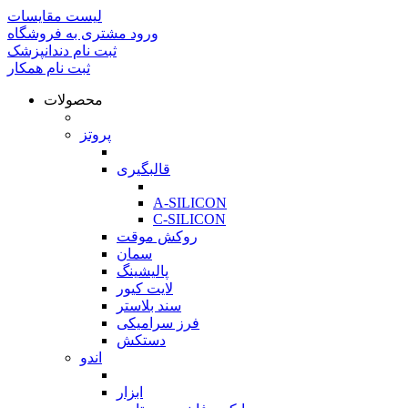
لیست مقایسات
ورود مشتری به فروشگاه
ثبت نام دندانپزشک
ثبت نام همکار
محصولات
بازگشت
پروتز
بازگشت
قالبگیری
بازگشت
A-SILICON
C-SILICON
روکش موقت
سمان
پالیشینگ
لایت کیور
سند بلاستر
فرز سرامیکی
دستکش
اندو
بازگشت
ابزار