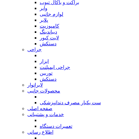
براکت و باکال تیوب
وایر
لوازم جانبی
پلایر
کامپوزیت
دیباندینگ
لایت کیور
دستکش
جراحی
بازگشت
ابزار
جراحی ایمپلنت
توربین
دستکش
لابراتوار
محصولات جانبی
بازگشت
ست یکبار مصرف دندانپزشکی
صفحه اصلی
خدمات و پشتیبانی
بازگشت
تعمیرات دستگاه
اطلاع رسانی
بازگشت