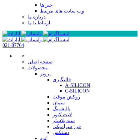
خبر ها
وب سایت های مرتبط
درباره ما
ارتباط با ما
021-87764
صفحه اصلی
محصولات
پروتز
قالبگیری
A-SILICON
C-SILICON
روکش موقت
سمان
پالیشینگ
لایت کیور
سند بلاستر
فرز سرامیکی
دستکش
اندو