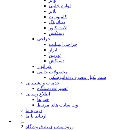
وایر
لوازم جانبی
پلایر
کامپوزیت
دیباندینگ
لایت کیور
دستکش
جراحی
جراحی ایمپلنت
ابزار
توربین
دستکش
لابراتوار
محصولات جانبی
ست یکبار مصرف دندانپزشکی
خدمات و پشتیبانی
تعمیرات دستگاه
اطلاع رسانی
خبر ها
وب سایت های مرتبط
درباره ما
ارتباط با ما
ورود مشتری به فروشگاه