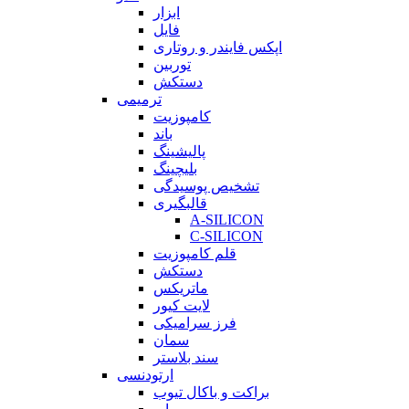
ابزار
فایل
اپکس فایندر و روتاری
توربین
دستکش
ترمیمی
کامپوزیت
باند
پالیشینگ
بلیچینگ
تشخیص پوسیدگی
قالبگیری
A-SILICON
C-SILICON
قلم کامپوزیت
دستکش
ماتریکس
لایت کیور
فرز سرامیکی
سمان
سند بلاستر
ارتودنسی
براکت و باکال تیوب