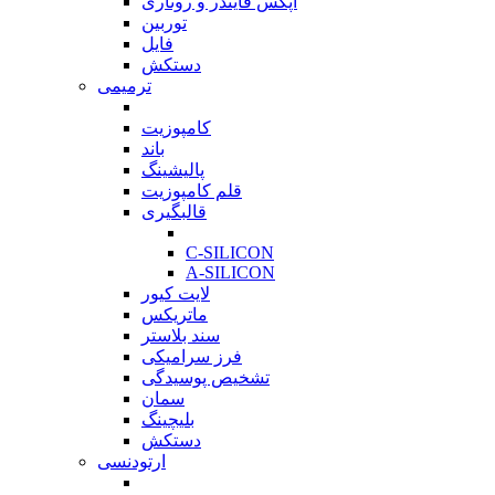
اپکس فایندر و روتاری
توربین
فایل
دستکش
ترمیمی
بازگشت
کامپوزیت
باند
پالیشینگ
قلم کامپوزیت
قالبگیری
بازگشت
C-SILICON
A-SILICON
لایت کیور
ماتریکس
سند بلاستر
فرز سرامیکی
تشخیص پوسیدگی
سمان
بلیچینگ
دستکش
ارتودنسی
بازگشت