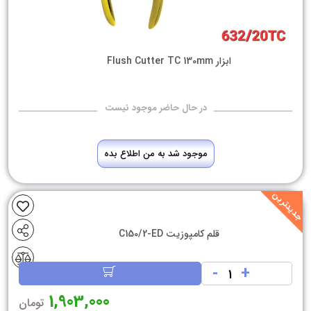
ابزار Flush Cutter TC 130mm
در حال حاضر موجود نیست
موجود شد به من اطلاع بده
جدیدترین
قلم کامپوزیت C150/2-ED
-
+
1,903,000
تومان