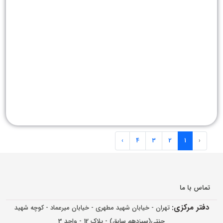
›
4
3
2
1
‹
تماس با ما
دفتر مرکزی:
تهران - خیابان شهید مطهری - خیابان میرعماد - کوچه شهید
جنتی(سیزدهم سابق) - پلاک 12 - واحد 3