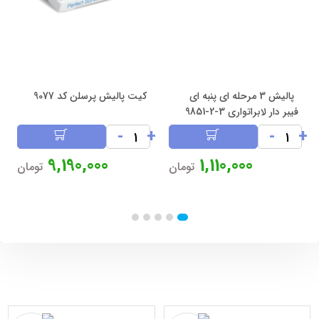
پالیش 3 مرحله ای پنبه ای
کیت پالیش پرسلن کد 9077
فیبر دار لابراتواری 3-2-9851
-
+
-
+
9,190,000
1,110,000
تومان
تومان