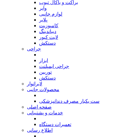
براکت و باکال تیوب
وایر
لوازم جانبی
پلایر
کامپوزیت
دیباندینگ
لایت کیور
دستکش
جراحی
بازگشت
ابزار
جراحی ایمپلنت
توربین
دستکش
لابراتوار
محصولات جانبی
بازگشت
ست یکبار مصرف دندانپزشکی
صفحه اصلی
خدمات و پشتیبانی
بازگشت
تعمیرات دستگاه
اطلاع رسانی
بازگشت