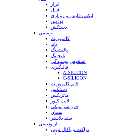
ابزار
فایل
اپکس فایندر و روتاری
توربین
دستکش
ترمیمی
کامپوزیت
باند
پالیشینگ
بلیچینگ
تشخیص پوسیدگی
قالبگیری
A-SILICON
C-SILICON
قلم کامپوزیت
دستکش
ماتریکس
لایت کیور
فرز سرامیکی
سمان
سند بلاستر
ارتودنسی
براکت و باکال تیوب