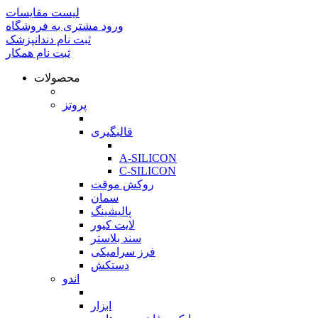
لیست مقایسات
ورود مشتری به فروشگاه
ثبت نام دندانپزشک
ثبت نام همکار
محصولات
بازگشت
پروتز
بازگشت
قالبگیری
بازگشت
A-SILICON
C-SILICON
روکش موقت
سمان
پالیشینگ
لایت کیور
سند بلاستر
فرز سرامیکی
دستکش
اندو
بازگشت
ابزار