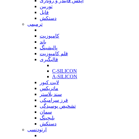
اپکس فایندر و روتاری
توربین
فایل
دستکش
ترمیمی
بازگشت
کامپوزیت
باند
پالیشینگ
قلم کامپوزیت
قالبگیری
بازگشت
C-SILICON
A-SILICON
لایت کیور
ماتریکس
سند بلاستر
فرز سرامیکی
تشخیص پوسیدگی
سمان
بلیچینگ
دستکش
ارتودنسی
بازگشت