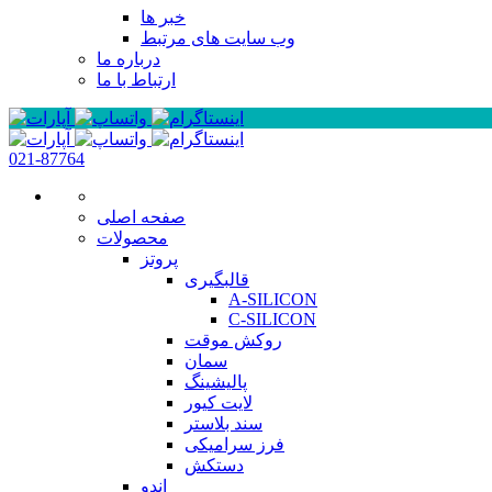
خبر ها
وب سایت های مرتبط
درباره ما
ارتباط با ما
021-87764
صفحه اصلی
محصولات
پروتز
قالبگیری
A-SILICON
C-SILICON
روکش موقت
سمان
پالیشینگ
لایت کیور
سند بلاستر
فرز سرامیکی
دستکش
اندو