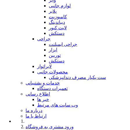
وایر
لوازم جانبی
پلایر
کامپوزیت
دیباندینگ
لایت کیور
دستکش
جراحی
جراحی ایمپلنت
ابزار
توربین
دستکش
لابراتوار
محصولات جانبی
ست یکبار مصرف دندانپزشکی
خدمات و پشتیبانی
تعمیرات دستگاه
اطلاع رسانی
خبر ها
وب سایت های مرتبط
درباره ما
ارتباط با ما
ورود مشتری به فروشگاه