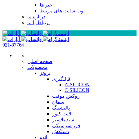
خبر ها
وب سایت های مرتبط
درباره ما
ارتباط با ما
021-87764
صفحه اصلی
محصولات
پروتز
قالبگیری
A-SILICON
C-SILICON
روکش موقت
سمان
پالیشینگ
لایت کیور
سند بلاستر
فرز سرامیکی
دستکش
اندو