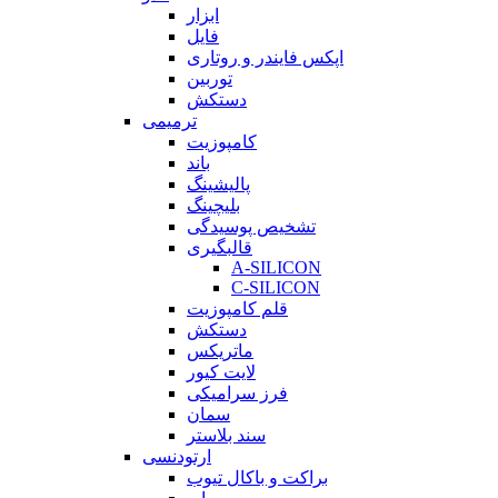
ابزار
فایل
اپکس فایندر و روتاری
توربین
دستکش
ترمیمی
کامپوزیت
باند
پالیشینگ
بلیچینگ
تشخیص پوسیدگی
قالبگیری
A-SILICON
C-SILICON
قلم کامپوزیت
دستکش
ماتریکس
لایت کیور
فرز سرامیکی
سمان
سند بلاستر
ارتودنسی
براکت و باکال تیوب