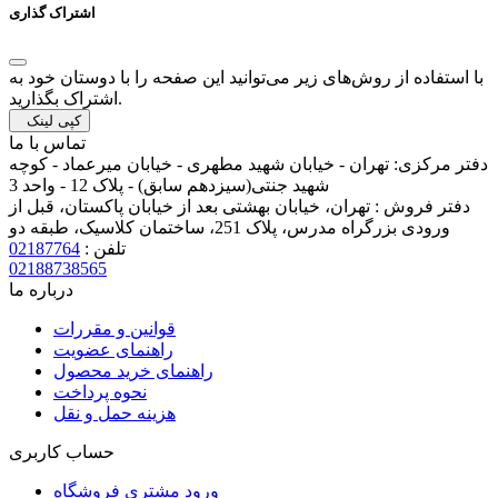
اشتراک گذاری
با استفاده از روش‌های زیر می‌توانید این صفحه را با دوستان خود به
اشتراک بگذارید.
کپی لینک
تماس با ما
دفتر مرکزی:
تهران - خیابان شهید مطهری - خیابان میرعماد - کوچه
شهید جنتی(سیزدهم سابق) - پلاک 12 - واحد 3
دفتر فروش :
تهران، خیابان بهشتی بعد از خیابان پاکستان، قبل از
ورودی بزرگراه مدرس، پلاک 251، ساختمان کلاسیک، طبقه دو
تلفن :
02187764
02188738565
درباره ما
قوانین و مقررات
راهنمای عضویت
راهنمای خرید محصول
نحوه پرداخت
هزینه حمل و نقل
حساب کاربری
ورود مشتری فروشگاه