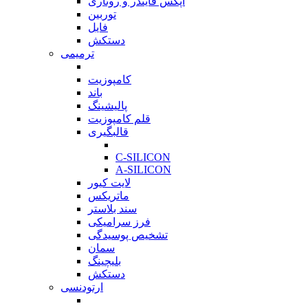
اپکس فایندر و روتاری
توربین
فایل
دستکش
ترمیمی
بازگشت
کامپوزیت
باند
پالیشینگ
قلم کامپوزیت
قالبگیری
بازگشت
C-SILICON
A-SILICON
لایت کیور
ماتریکس
سند بلاستر
فرز سرامیکی
تشخیص پوسیدگی
سمان
بلیچینگ
دستکش
ارتودنسی
بازگشت