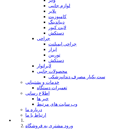
وایر
لوازم جانبی
پلایر
کامپوزیت
دیباندینگ
لایت کیور
دستکش
جراحی
جراحی ایمپلنت
ابزار
توربین
دستکش
لابراتوار
محصولات جانبی
ست یکبار مصرف دندانپزشکی
خدمات و پشتیبانی
تعمیرات دستگاه
اطلاع رسانی
خبر ها
وب سایت های مرتبط
درباره ما
ارتباط با ما
ورود مشتری به فروشگاه