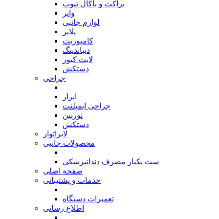
براکت و باکال تیوب
وایر
لوازم جانبی
پلایر
کامپوزیت
دیباندینگ
لایت کیور
دستکش
جراحی
بازگشت
ابزار
جراحی ایمپلنت
توربین
دستکش
لابراتوار
محصولات جانبی
بازگشت
ست یکبار مصرف دندانپزشکی
صفحه اصلی
خدمات و پشتیبانی
بازگشت
تعمیرات دستگاه
اطلاع رسانی
بازگشت