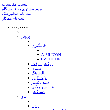
لیست مقایسات
ورود مشتری به فروشگاه
ثبت نام دندانپزشک
ثبت نام همکار
محصولات
بازگشت
پروتز
بازگشت
قالبگیری
بازگشت
A-SILICON
C-SILICON
روکش موقت
سمان
پالیشینگ
لایت کیور
سند بلاستر
فرز سرامیکی
دستکش
اندو
بازگشت
ابزار