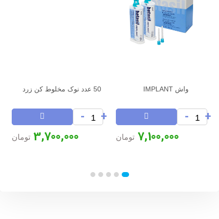
واش IMPLANT
50 عدد نوک مخلوط کن زرد
+
-
+
-
+
3,700,000
7,100,000
تومان
تومان