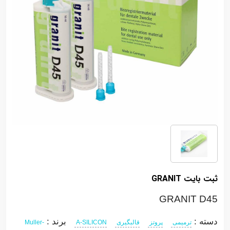
ثبت بایت GRANIT
GRANIT D45
دسته :
برند :
ترمیمی
پروتز
قالبگیری
A-SILICON
Muller-