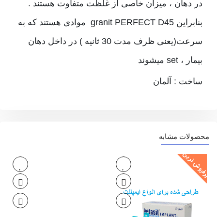
در دهان ، میزان خاصی از غلظت متفاوت هستند .
بنابراین granit PERFECT D45 موادی هستند که به
سرعت(یعنی ظرف مدت 30 ثانیه ) در داخل دهان
بیمار ، set میشوند
ساخت : آلمان
محصولات مشابه
پرفروش ترین
پر