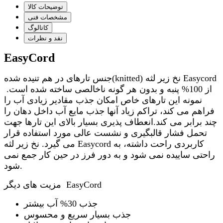
توضیحات کالا
مشخصات فنی
کاتالوگ
نقد و نظرات
EasyCord
جنس تارهای در هم تنیده شده(knitted) نخ زیر لثه Easycord
از 100% پنبه و بدون هر گونه ناخالصی ساخته شده است.
نمونه این تارهای خاص امکان جذب مقادیر زیادی آب را
فراهم می کند، تراکم زیاد آنها جذب مایع آب داخل دهان را
چند برابر می کند.انعطاف پذیری بسیار بالای این تارها جهت
تحمل فشار قالبگیری و نشست عالی مورد استفاده قرار
می گیرد. نخ زیر لثه Easycord کاربردی راحت داشته، به
راحتی ساییده نمی شود و به دور فرز در حین کار جمع نمی
شود.
مزیت های دیگر EasyCord
جذب 30% آب بیشتر
جذب بسیار سریع و محسوس