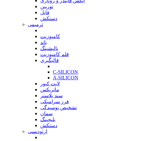
اپکس فایندر و روتاری
توربین
فایل
دستکش
ترمیمی
بازگشت
کامپوزیت
باند
پالیشینگ
قلم کامپوزیت
قالبگیری
بازگشت
C-SILICON
A-SILICON
لایت کیور
ماتریکس
سند بلاستر
فرز سرامیکی
تشخیص پوسیدگی
سمان
بلیچینگ
دستکش
ارتودنسی
بازگشت