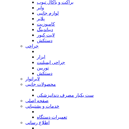
براکت و باکال تیوب
وایر
لوازم جانبی
پلایر
کامپوزیت
دیباندینگ
لایت کیور
دستکش
جراحی
بازگشت
ابزار
جراحی ایمپلنت
توربین
دستکش
لابراتوار
محصولات جانبی
بازگشت
ست یکبار مصرف دندانپزشکی
صفحه اصلی
خدمات و پشتیبانی
بازگشت
تعمیرات دستگاه
اطلاع رسانی
بازگشت