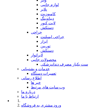
وایر
لوازم جانبی
پلایر
کامپوزیت
دیباندینگ
لایت کیور
دستکش
جراحی
جراحی ایمپلنت
ابزار
توربین
دستکش
لابراتوار
محصولات جانبی
ست یکبار مصرف دندانپزشکی
خدمات و پشتیبانی
تعمیرات دستگاه
اطلاع رسانی
خبر ها
وب سایت های مرتبط
درباره ما
ارتباط با ما
ورود مشتری به فروشگاه