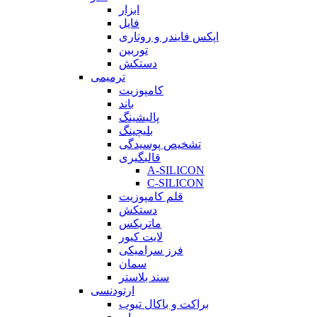
ابزار
فایل
اپکس فایندر و روتاری
توربین
دستکش
ترمیمی
کامپوزیت
باند
پالیشینگ
بلیچینگ
تشخیص پوسیدگی
قالبگیری
A-SILICON
C-SILICON
قلم کامپوزیت
دستکش
ماتریکس
لایت کیور
فرز سرامیکی
سمان
سند بلاستر
ارتودنسی
براکت و باکال تیوب