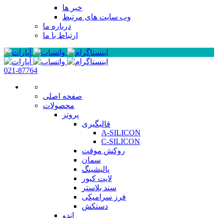
خبر ها
وب سایت های مرتبط
درباره ما
ارتباط با ما
021-87764
صفحه اصلی
محصولات
پروتز
قالبگیری
A-SILICON
C-SILICON
روکش موقت
سمان
پالیشینگ
لایت کیور
سند بلاستر
فرز سرامیکی
دستکش
اندو