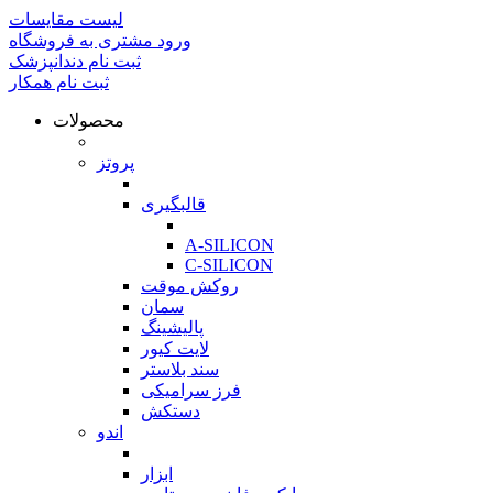
لیست مقایسات
ورود مشتری به فروشگاه
ثبت نام دندانپزشک
ثبت نام همکار
محصولات
بازگشت
پروتز
بازگشت
قالبگیری
بازگشت
A-SILICON
C-SILICON
روکش موقت
سمان
پالیشینگ
لایت کیور
سند بلاستر
فرز سرامیکی
دستکش
اندو
بازگشت
ابزار