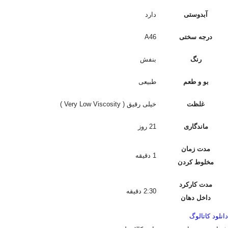
آبدوستی
دارد
درجه سختی
A46
رنگ
بنفش
بو و طعم
طبیعی
غلظت
خیلی رقیق ( Very Low Viscosity )
ماندگاری
21 روز
مدت زمان
1 دقیقه
مخلوط کردن
مدت کارکرد
2:30 دقیقه
داخل دهان
دانلود کاتالوگ