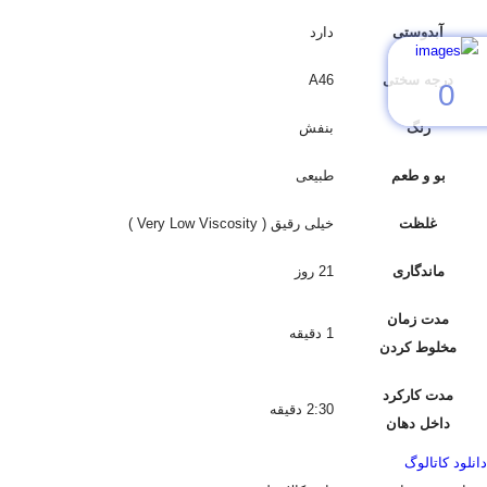
آبدوستی
دارد
درجه سختی
A46
0
رنگ
بنفش
بو و طعم
طبیعی
غلظت
خیلی رقیق ( Very Low Viscosity )
ماندگاری
21 روز
مدت زمان
1 دقیقه
مخلوط کردن
مدت کارکرد
2:30 دقیقه
داخل دهان
دانلود کاتالوگ