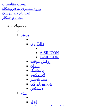
لیست مقایسات
ورود مشتری به فروشگاه
ثبت نام دندانپزشک
ثبت نام همکار
محصولات
بازگشت
پروتز
بازگشت
قالبگیری
بازگشت
A-SILICON
C-SILICON
روکش موقت
سمان
پالیشینگ
لایت کیور
سند بلاستر
فرز سرامیکی
دستکش
اندو
بازگشت
ابزار