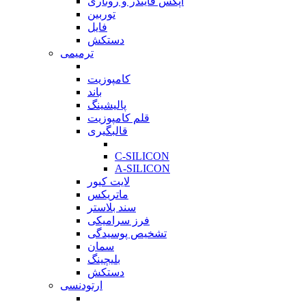
اپکس فایندر و روتاری
توربین
فایل
دستکش
ترمیمی
بازگشت
کامپوزیت
باند
پالیشینگ
قلم کامپوزیت
قالبگیری
بازگشت
C-SILICON
A-SILICON
لایت کیور
ماتریکس
سند بلاستر
فرز سرامیکی
تشخیص پوسیدگی
سمان
بلیچینگ
دستکش
ارتودنسی
بازگشت