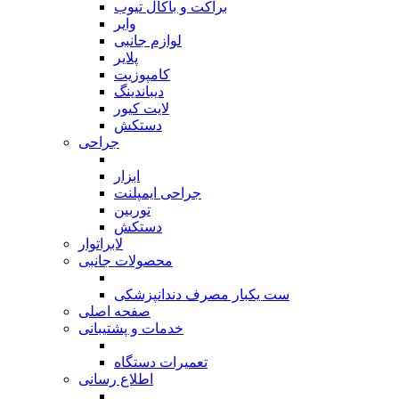
براکت و باکال تیوب
وایر
لوازم جانبی
پلایر
کامپوزیت
دیباندینگ
لایت کیور
دستکش
جراحی
بازگشت
ابزار
جراحی ایمپلنت
توربین
دستکش
لابراتوار
محصولات جانبی
بازگشت
ست یکبار مصرف دندانپزشکی
صفحه اصلی
خدمات و پشتیبانی
بازگشت
تعمیرات دستگاه
اطلاع رسانی
بازگشت