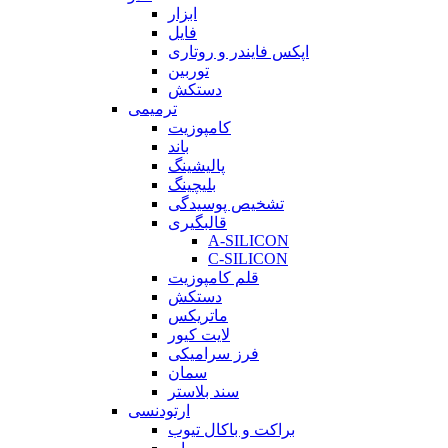
ابزار
فایل
اپکس فایندر و روتاری
توربین
دستکش
ترمیمی
کامپوزیت
باند
پالیشینگ
بلیچینگ
تشخیص پوسیدگی
قالبگیری
A-SILICON
C-SILICON
قلم کامپوزیت
دستکش
ماتریکس
لایت کیور
فرز سرامیکی
سمان
سند بلاستر
ارتودنسی
براکت و باکال تیوب