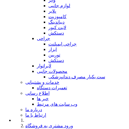
وایر
لوازم جانبی
پلایر
کامپوزیت
دیباندینگ
لایت کیور
دستکش
جراحی
جراحی ایمپلنت
ابزار
توربین
دستکش
لابراتوار
محصولات جانبی
ست یکبار مصرف دندانپزشکی
خدمات و پشتیبانی
تعمیرات دستگاه
اطلاع رسانی
خبر ها
وب سایت های مرتبط
درباره ما
ارتباط با ما
ورود مشتری به فروشگاه