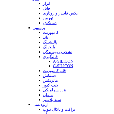
ابزار
فایل
اپکس فایندر و روتاری
توربین
دستکش
ترمیمی
کامپوزیت
باند
پالیشینگ
بلیچینگ
تشخیص پوسیدگی
قالبگیری
A-SILICON
C-SILICON
قلم کامپوزیت
دستکش
ماتریکس
لایت کیور
فرز سرامیکی
سمان
سند بلاستر
ارتودنسی
براکت و باکال تیوب