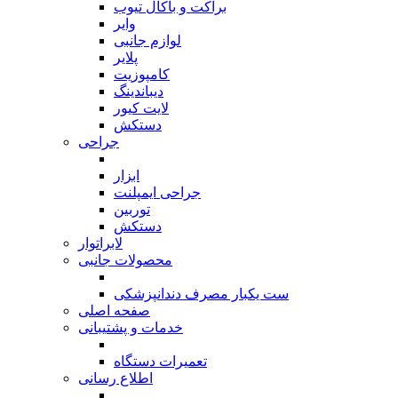
براکت و باکال تیوب
وایر
لوازم جانبی
پلایر
کامپوزیت
دیباندینگ
لایت کیور
دستکش
جراحی
بازگشت
ابزار
جراحی ایمپلنت
توربین
دستکش
لابراتوار
محصولات جانبی
بازگشت
ست یکبار مصرف دندانپزشکی
صفحه اصلی
خدمات و پشتیبانی
بازگشت
تعمیرات دستگاه
اطلاع رسانی
بازگشت