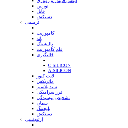
اپکس فایندر و روتاری
توربین
فایل
دستکش
ترمیمی
بازگشت
کامپوزیت
باند
پالیشینگ
قلم کامپوزیت
قالبگیری
بازگشت
C-SILICON
A-SILICON
لایت کیور
ماتریکس
سند بلاستر
فرز سرامیکی
تشخیص پوسیدگی
سمان
بلیچینگ
دستکش
ارتودنسی
بازگشت