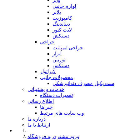
وایر
لوازم جانبی
پلایر
کامپوزیت
دیباندینگ
لایت کیور
دستکش
جراحی
جراحی ایمپلنت
ابزار
توربین
دستکش
لابراتوار
محصولات جانبی
ست یکبار مصرف دندانپزشکی
خدمات و پشتیبانی
تعمیرات دستگاه
اطلاع رسانی
خبر ها
وب سایت های مرتبط
درباره ما
ارتباط با ما
ورود مشتری به فروشگاه