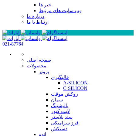
خبر ها
وب سایت های مرتبط
درباره ما
ارتباط با ما
021-87764
صفحه اصلی
محصولات
پروتز
قالبگیری
A-SILICON
C-SILICON
روکش موقت
سمان
پالیشینگ
لایت کیور
سند بلاستر
فرز سرامیکی
دستکش
اندو