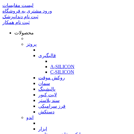
لیست مقایسات
ورود مشتری به فروشگاه
ثبت نام دندانپزشک
ثبت نام همکار
محصولات
بازگشت
پروتز
بازگشت
قالبگیری
بازگشت
A-SILICON
C-SILICON
روکش موقت
سمان
پالیشینگ
لایت کیور
سند بلاستر
فرز سرامیکی
دستکش
اندو
بازگشت
ابزار