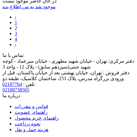
در حال حاضر موجود نیست
موجود شد به من اطلاع بده
‹
1
2
3
4
›
تماس با ما
دفتر مرکزی:
تهران - خیابان شهید مطهری - خیابان میرعماد - کوچه
شهید جنتی(سیزدهم سابق) - پلاک 12 - واحد 3
دفتر فروش :
تهران، خیابان بهشتی بعد از خیابان پاکستان، قبل از
ورودی بزرگراه مدرس، پلاک 251، ساختمان کلاسیک، طبقه دو
تلفن :
02187764
02188738565
درباره ما
قوانین و مقررات
راهنمای عضویت
راهنمای خرید محصول
نحوه پرداخت
هزینه حمل و نقل