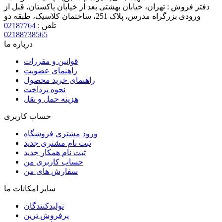
دفتر فروش :
تهران، خیابان بهشتی بعد از خیابان پاکستان، قبل از
ورودی بزرگراه مدرس، پلاک 251، ساختمان کلاسیک، طبقه دو
تلفن :
02187764
02188738565
درباره ما
قوانین و مقررات
راهنمای عضویت
راهنمای خرید محصول
نحوه پرداخت
هزینه حمل و نقل
حساب کاربری
ورود مشتری فروشگاه
ثبت نام مشتری جدید
ثبت نام همکار جدید
حساب کاربری من
سفارش های من
سایر امکانات ما
تولیدکنندگان
پرفروش ترین