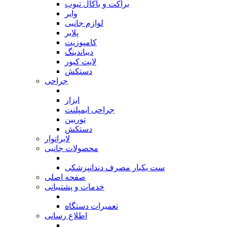
براکت و باکال تیوب
وایر
لوازم جانبی
پلایر
کامپوزیت
دیباندینگ
لایت کیور
دستکش
جراحی
بازگشت
ابزار
جراحی ایمپلنت
توربین
دستکش
لابراتوار
محصولات جانبی
بازگشت
ست یکبار مصرف دندانپزشکی
صفحه اصلی
خدمات و پشتیبانی
بازگشت
تعمیرات دستگاه
اطلاع رسانی
بازگشت