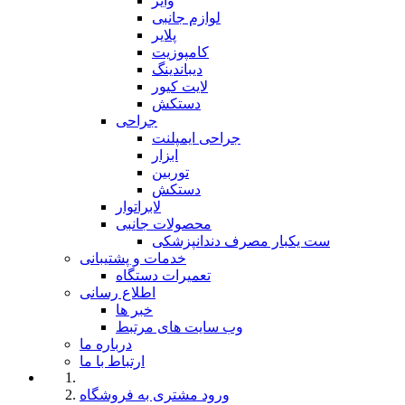
وایر
لوازم جانبی
پلایر
کامپوزیت
دیباندینگ
لایت کیور
دستکش
جراحی
جراحی ایمپلنت
ابزار
توربین
دستکش
لابراتوار
محصولات جانبی
ست یکبار مصرف دندانپزشکی
خدمات و پشتیبانی
تعمیرات دستگاه
اطلاع رسانی
خبر ها
وب سایت های مرتبط
درباره ما
ارتباط با ما
ورود مشتری به فروشگاه