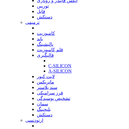
اپکس فایندر و روتاری
توربین
فایل
دستکش
ترمیمی
بازگشت
کامپوزیت
باند
پالیشینگ
قلم کامپوزیت
قالبگیری
بازگشت
C-SILICON
A-SILICON
لایت کیور
ماتریکس
سند بلاستر
فرز سرامیکی
تشخیص پوسیدگی
سمان
بلیچینگ
دستکش
ارتودنسی
بازگشت