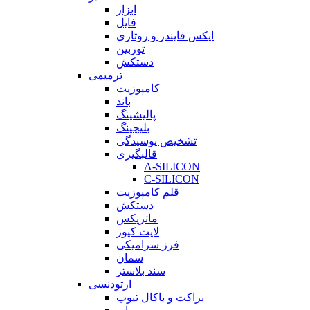
ابزار
فایل
اپکس فایندر و روتاری
توربین
دستکش
ترمیمی
کامپوزیت
باند
پالیشینگ
بلیچینگ
تشخیص پوسیدگی
قالبگیری
A-SILICON
C-SILICON
قلم کامپوزیت
دستکش
ماتریکس
لایت کیور
فرز سرامیکی
سمان
سند بلاستر
ارتودنسی
براکت و باکال تیوب