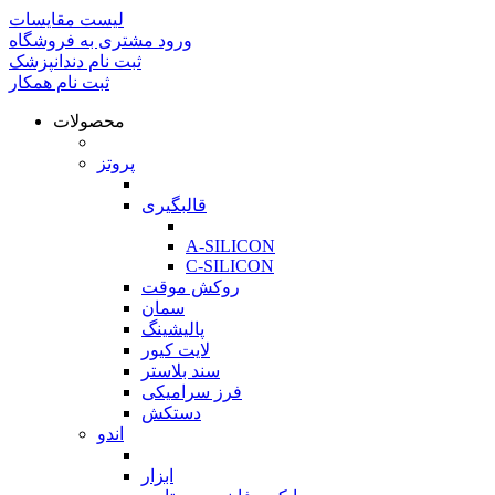
لیست مقایسات
ورود مشتری به فروشگاه
ثبت نام دندانپزشک
ثبت نام همکار
محصولات
بازگشت
پروتز
بازگشت
قالبگیری
بازگشت
A-SILICON
C-SILICON
روکش موقت
سمان
پالیشینگ
لایت کیور
سند بلاستر
فرز سرامیکی
دستکش
اندو
بازگشت
ابزار