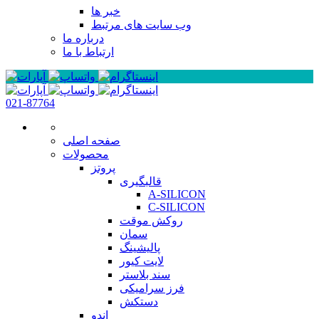
خبر ها
وب سایت های مرتبط
درباره ما
ارتباط با ما
021-87764
صفحه اصلی
محصولات
پروتز
قالبگیری
A-SILICON
C-SILICON
روکش موقت
سمان
پالیشینگ
لایت کیور
سند بلاستر
فرز سرامیکی
دستکش
اندو