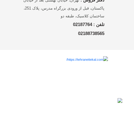
تهران، خیابان بهشتی بعد از خیابان
پاکستان، قبل از ورودی بزرگراه مدرس، پلاک 251،
ساختمان کلاسیک، طبقه دو
تلفن :
02187764
02188738565