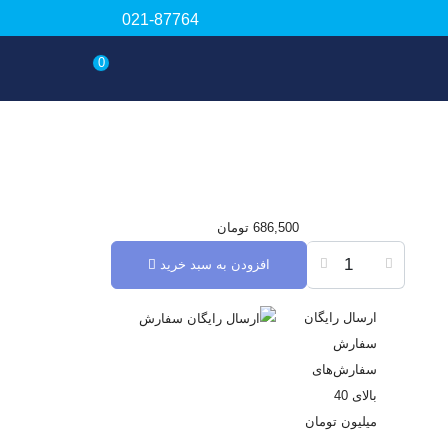
021-87764
0
686,500
تومان
افزودن به سبد خرید
ارسال رایگان
سفارش
سفارش‌های
بالای 40
میلیون تومان