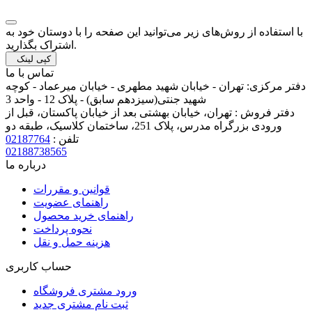
با استفاده از روش‌های زیر می‌توانید این صفحه را با دوستان خود به
اشتراک بگذارید.
کپی لینک
تماس با ما
دفتر مرکزی:
تهران - خیابان شهید مطهری - خیابان میرعماد - کوچه
شهید جنتی(سیزدهم سابق) - پلاک 12 - واحد 3
دفتر فروش :
تهران، خیابان بهشتی بعد از خیابان پاکستان، قبل از
ورودی بزرگراه مدرس، پلاک 251، ساختمان کلاسیک، طبقه دو
تلفن :
02187764
02188738565
درباره ما
قوانین و مقررات
راهنمای عضویت
راهنمای خرید محصول
نحوه پرداخت
هزینه حمل و نقل
حساب کاربری
ورود مشتری فروشگاه
ثبت نام مشتری جدید