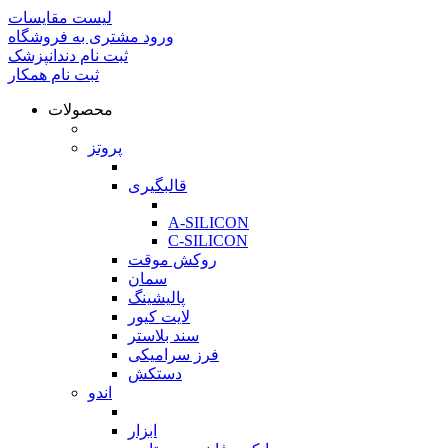
لیست مقایسات
ورود مشتری به فروشگاه
ثبت نام دندانپزشک
ثبت نام همکار
محصولات
بازگشت
پروتز
بازگشت
قالبگیری
بازگشت
A-SILICON
C-SILICON
روکش موقت
سمان
پالیشینگ
لایت کیور
سند بلاستر
فرز سرامیکی
دستکش
اندو
بازگشت
ابزار