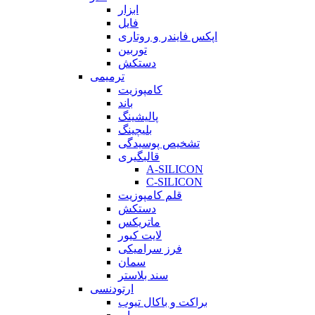
ابزار
فایل
اپکس فایندر و روتاری
توربین
دستکش
ترمیمی
کامپوزیت
باند
پالیشینگ
بلیچینگ
تشخیص پوسیدگی
قالبگیری
A-SILICON
C-SILICON
قلم کامپوزیت
دستکش
ماتریکس
لایت کیور
فرز سرامیکی
سمان
سند بلاستر
ارتودنسی
براکت و باکال تیوب