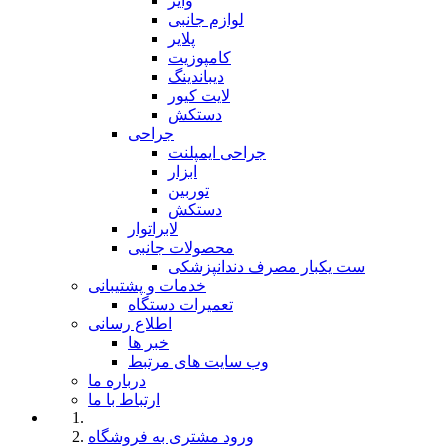
وایر
لوازم جانبی
پلایر
کامپوزیت
دیباندینگ
لایت کیور
دستکش
جراحی
جراحی ایمپلنت
ابزار
توربین
دستکش
لابراتوار
محصولات جانبی
ست یکبار مصرف دندانپزشکی
خدمات و پشتیبانی
تعمیرات دستگاه
اطلاع رسانی
خبر ها
وب سایت های مرتبط
درباره ما
ارتباط با ما
ورود مشتری به فروشگاه