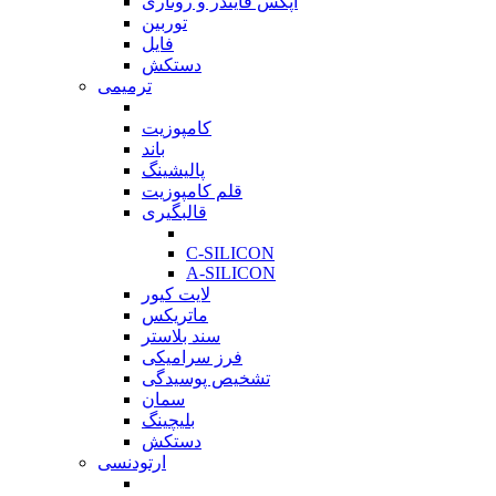
اپکس فایندر و روتاری
توربین
فایل
دستکش
ترمیمی
بازگشت
کامپوزیت
باند
پالیشینگ
قلم کامپوزیت
قالبگیری
بازگشت
C-SILICON
A-SILICON
لایت کیور
ماتریکس
سند بلاستر
فرز سرامیکی
تشخیص پوسیدگی
سمان
بلیچینگ
دستکش
ارتودنسی
بازگشت