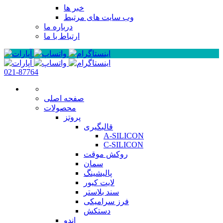
خبر ها
وب سایت های مرتبط
درباره ما
ارتباط با ما
021-87764
صفحه اصلی
محصولات
پروتز
قالبگیری
A-SILICON
C-SILICON
روکش موقت
سمان
پالیشینگ
لایت کیور
سند بلاستر
فرز سرامیکی
دستکش
اندو