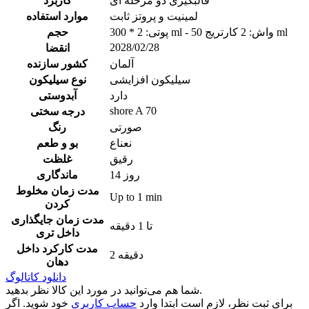
قالبگیری دو مرحله ای
کاربرد
لمینیت و پروتز ثابت
موارد استفاده
پوتی: 2 * 300 ml - واش: 2 کارتریج 50 ml
حجم
2028/02/28
انقضا
آلمان
کشور سازنده
سیلیکون افزایشی
نوع سیلیکون
دارد
آبدوستی
shore A 70
درجه سختی
صورتی
رنگ
نعناع
بو و طعم
رقیق
غلظت
14 روز
ماندگاری
مدت زمان مخلوط
Up to 1 min
کردن
مدت زمان جایگذاری
تا 1 دقیقه
داخل تری
مدت کارکرد داخل
2 دقیقه
دهان
دانلود کاتالوگ
شما هم می‌توانید در مورد این کالا نظر بدهید.
برای ثبت نظر، لازم است ابتدا وارد
حساب کاربری
خود شوید. اگر