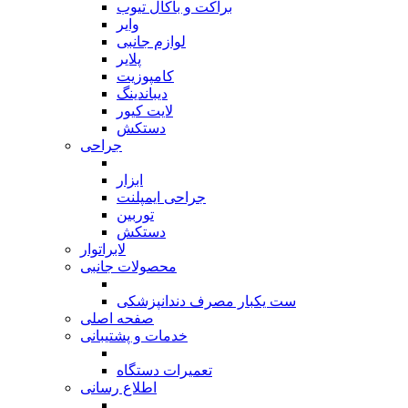
براکت و باکال تیوب
وایر
لوازم جانبی
پلایر
کامپوزیت
دیباندینگ
لایت کیور
دستکش
جراحی
بازگشت
ابزار
جراحی ایمپلنت
توربین
دستکش
لابراتوار
محصولات جانبی
بازگشت
ست یکبار مصرف دندانپزشکی
صفحه اصلی
خدمات و پشتیبانی
بازگشت
تعمیرات دستگاه
اطلاع رسانی
بازگشت