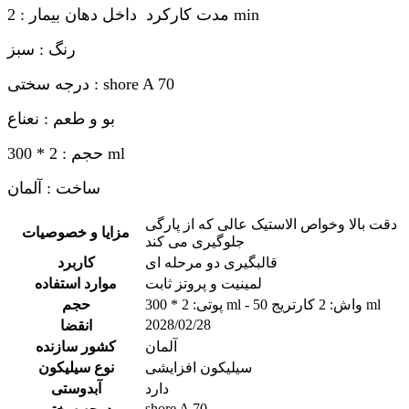
مدت کارکرد داخل دهان بیمار : 2 min
رنگ : سبز
درجه سختی : shore A 70
بو و طعم : نعناع
حجم : 2 * 300 ml
ساخت : آلمان
دقت بالا وخواص الاستیک عالی که از پارگی
مزایا و خصوصیات
جلوگیری می کند
قالبگیری دو مرحله ای
کاربرد
لمینیت و پروتز ثابت
موارد استفاده
پوتی: 2 * 300 ml - واش: 2 کارتریج 50 ml
حجم
2028/02/28
انقضا
آلمان
کشور سازنده
سیلیکون افزایشی
نوع سیلیکون
دارد
آبدوستی
shore A 70