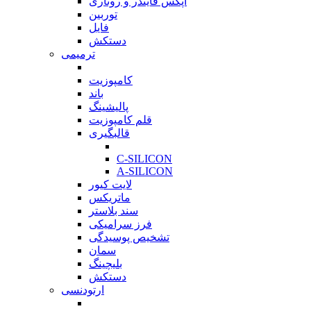
اپکس فایندر و روتاری
توربین
فایل
دستکش
ترمیمی
بازگشت
کامپوزیت
باند
پالیشینگ
قلم کامپوزیت
قالبگیری
بازگشت
C-SILICON
A-SILICON
لایت کیور
ماتریکس
سند بلاستر
فرز سرامیکی
تشخیص پوسیدگی
سمان
بلیچینگ
دستکش
ارتودنسی
بازگشت