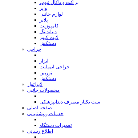
براکت و باکال تیوب
وایر
لوازم جانبی
پلایر
کامپوزیت
دیباندینگ
لایت کیور
دستکش
جراحی
بازگشت
ابزار
جراحی ایمپلنت
توربین
دستکش
لابراتوار
محصولات جانبی
بازگشت
ست یکبار مصرف دندانپزشکی
صفحه اصلی
خدمات و پشتیبانی
بازگشت
تعمیرات دستگاه
اطلاع رسانی
بازگشت