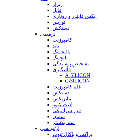
ابزار
فایل
اپکس فایندر و روتاری
توربین
دستکش
ترمیمی
کامپوزیت
باند
پالیشینگ
بلیچینگ
تشخیص پوسیدگی
قالبگیری
A-SILICON
C-SILICON
قلم کامپوزیت
دستکش
ماتریکس
لایت کیور
فرز سرامیکی
سمان
سند بلاستر
ارتودنسی
براکت و باکال تیوب