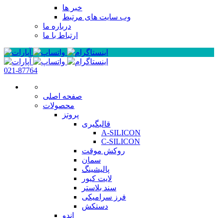
خبر ها
وب سایت های مرتبط
درباره ما
ارتباط با ما
021-87764
صفحه اصلی
محصولات
پروتز
قالبگیری
A-SILICON
C-SILICON
روکش موقت
سمان
پالیشینگ
لایت کیور
سند بلاستر
فرز سرامیکی
دستکش
اندو