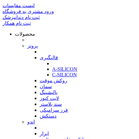
لیست مقایسات
ورود مشتری به فروشگاه
ثبت نام دندانپزشک
ثبت نام همکار
محصولات
بازگشت
پروتز
بازگشت
قالبگیری
بازگشت
A-SILICON
C-SILICON
روکش موقت
سمان
پالیشینگ
لایت کیور
سند بلاستر
فرز سرامیکی
دستکش
اندو
بازگشت
ابزار