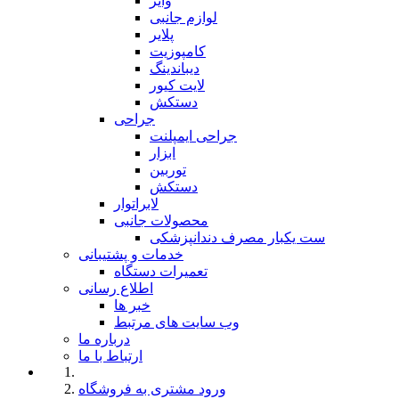
وایر
لوازم جانبی
پلایر
کامپوزیت
دیباندینگ
لایت کیور
دستکش
جراحی
جراحی ایمپلنت
ابزار
توربین
دستکش
لابراتوار
محصولات جانبی
ست یکبار مصرف دندانپزشکی
خدمات و پشتیبانی
تعمیرات دستگاه
اطلاع رسانی
خبر ها
وب سایت های مرتبط
درباره ما
ارتباط با ما
ورود مشتری به فروشگاه