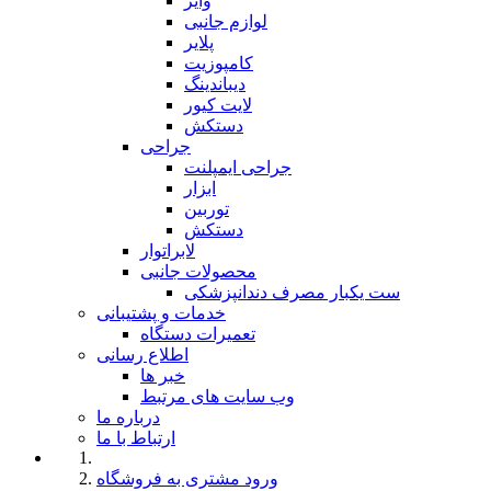
وایر
لوازم جانبی
پلایر
کامپوزیت
دیباندینگ
لایت کیور
دستکش
جراحی
جراحی ایمپلنت
ابزار
توربین
دستکش
لابراتوار
محصولات جانبی
ست یکبار مصرف دندانپزشکی
خدمات و پشتیبانی
تعمیرات دستگاه
اطلاع رسانی
خبر ها
وب سایت های مرتبط
درباره ما
ارتباط با ما
ورود مشتری به فروشگاه