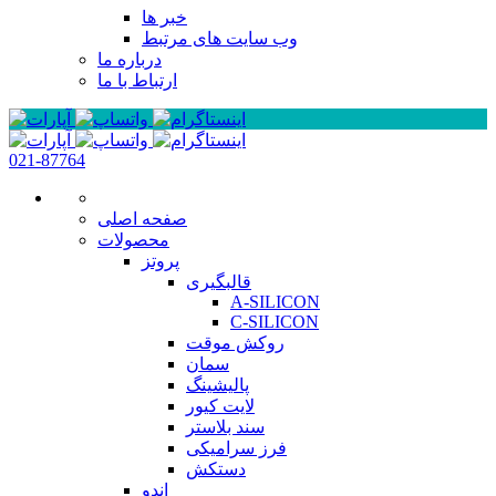
خبر ها
وب سایت های مرتبط
درباره ما
ارتباط با ما
021-87764
صفحه اصلی
محصولات
پروتز
قالبگیری
A-SILICON
C-SILICON
روکش موقت
سمان
پالیشینگ
لایت کیور
سند بلاستر
فرز سرامیکی
دستکش
اندو