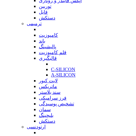
اپکس فایندر و روتاری
توربین
فایل
دستکش
ترمیمی
بازگشت
کامپوزیت
باند
پالیشینگ
قلم کامپوزیت
قالبگیری
بازگشت
C-SILICON
A-SILICON
لایت کیور
ماتریکس
سند بلاستر
فرز سرامیکی
تشخیص پوسیدگی
سمان
بلیچینگ
دستکش
ارتودنسی
بازگشت