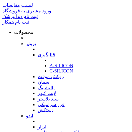
لیست مقایسات
ورود مشتری به فروشگاه
ثبت نام دندانپزشک
ثبت نام همکار
محصولات
بازگشت
پروتز
بازگشت
قالبگیری
بازگشت
A-SILICON
C-SILICON
روکش موقت
سمان
پالیشینگ
لایت کیور
سند بلاستر
فرز سرامیکی
دستکش
اندو
بازگشت
ابزار