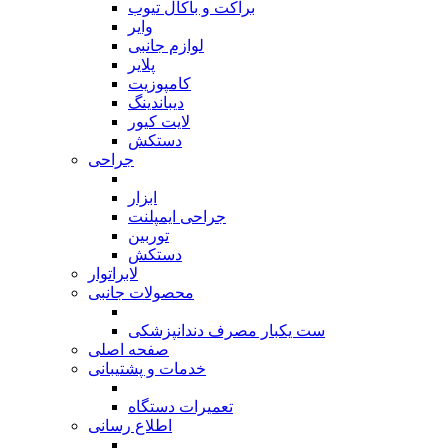
براکت و باکال تیوب
وایر
لوازم جانبی
پلایر
کامپوزیت
دیباندینگ
لایت کیور
دستکش
جراحی
بازگشت
ابزار
جراحی ایمپلنت
توربین
دستکش
لابراتوار
محصولات جانبی
بازگشت
ست یکبار مصرف دندانپزشکی
صفحه اصلی
خدمات و پشتیبانی
بازگشت
تعمیرات دستگاه
اطلاع رسانی
بازگشت