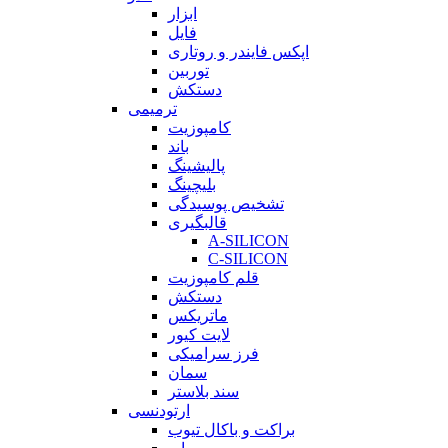
ابزار
فایل
اپکس فایندر و روتاری
توربین
دستکش
ترمیمی
کامپوزیت
باند
پالیشینگ
بلیچینگ
تشخیص پوسیدگی
قالبگیری
A-SILICON
C-SILICON
قلم کامپوزیت
دستکش
ماتریکس
لایت کیور
فرز سرامیکی
سمان
سند بلاستر
ارتودنسی
براکت و باکال تیوب