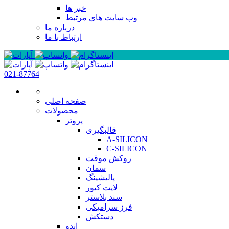
خبر ها
وب سایت های مرتبط
درباره ما
ارتباط با ما
021-87764
صفحه اصلی
محصولات
پروتز
قالبگیری
A-SILICON
C-SILICON
روکش موقت
سمان
پالیشینگ
لایت کیور
سند بلاستر
فرز سرامیکی
دستکش
اندو