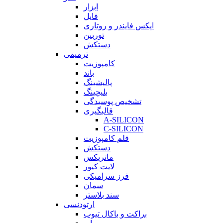
ابزار
فایل
اپکس فایندر و روتاری
توربین
دستکش
ترمیمی
کامپوزیت
باند
پالیشینگ
بلیچینگ
تشخیص پوسیدگی
قالبگیری
A-SILICON
C-SILICON
قلم کامپوزیت
دستکش
ماتریکس
لایت کیور
فرز سرامیکی
سمان
سند بلاستر
ارتودنسی
براکت و باکال تیوب