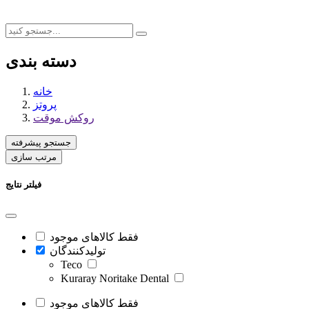
دسته بندی
خانه
پروتز
روکش موقت
جستجو پیشرفته
مرتب سازی
فیلتر نتایج
فقط کالاهای موجود
تولیدکنندگان
Teco
Kuraray Noritake Dental
فقط کالاهای موجود