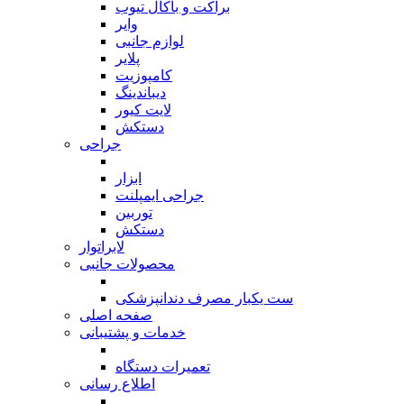
براکت و باکال تیوب
وایر
لوازم جانبی
پلایر
کامپوزیت
دیباندینگ
لایت کیور
دستکش
جراحی
بازگشت
ابزار
جراحی ایمپلنت
توربین
دستکش
لابراتوار
محصولات جانبی
بازگشت
ست یکبار مصرف دندانپزشکی
صفحه اصلی
خدمات و پشتیبانی
بازگشت
تعمیرات دستگاه
اطلاع رسانی
بازگشت