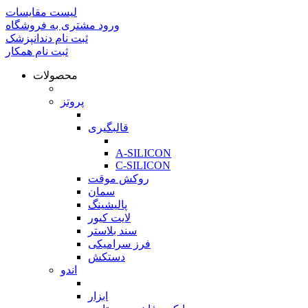
لیست مقایسات
ورود مشتری به فروشگاه
ثبت نام دندانپزشک
ثبت نام همکار
محصولات
بازگشت
پروتز
بازگشت
قالبگیری
بازگشت
A-SILICON
C-SILICON
روکش موقت
سمان
پالیشینگ
لایت کیور
سند بلاستر
فرز سرامیکی
دستکش
اندو
بازگشت
ابزار