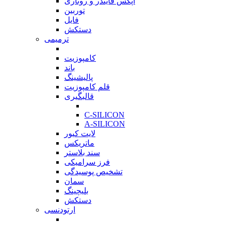
اپکس فایندر و روتاری
توربین
فایل
دستکش
ترمیمی
بازگشت
کامپوزیت
باند
پالیشینگ
قلم کامپوزیت
قالبگیری
بازگشت
C-SILICON
A-SILICON
لایت کیور
ماتریکس
سند بلاستر
فرز سرامیکی
تشخیص پوسیدگی
سمان
بلیچینگ
دستکش
ارتودنسی
بازگشت