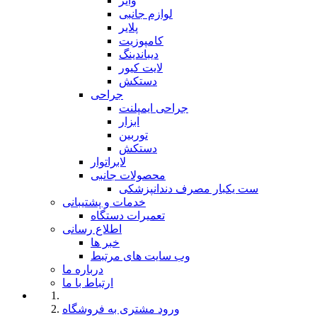
وایر
لوازم جانبی
پلایر
کامپوزیت
دیباندینگ
لایت کیور
دستکش
جراحی
جراحی ایمپلنت
ابزار
توربین
دستکش
لابراتوار
محصولات جانبی
ست یکبار مصرف دندانپزشکی
خدمات و پشتیبانی
تعمیرات دستگاه
اطلاع رسانی
خبر ها
وب سایت های مرتبط
درباره ما
ارتباط با ما
ورود مشتری به فروشگاه