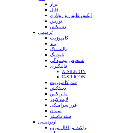
ابزار
فایل
اپکس فایندر و روتاری
توربین
دستکش
ترمیمی
کامپوزیت
باند
پالیشینگ
بلیچینگ
تشخیص پوسیدگی
قالبگیری
A-SILICON
C-SILICON
قلم کامپوزیت
دستکش
ماتریکس
لایت کیور
فرز سرامیکی
سمان
سند بلاستر
ارتودنسی
براکت و باکال تیوب