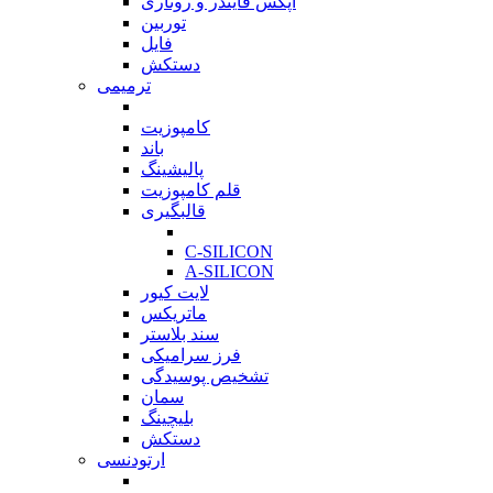
اپکس فایندر و روتاری
توربین
فایل
دستکش
ترمیمی
بازگشت
کامپوزیت
باند
پالیشینگ
قلم کامپوزیت
قالبگیری
بازگشت
C-SILICON
A-SILICON
لایت کیور
ماتریکس
سند بلاستر
فرز سرامیکی
تشخیص پوسیدگی
سمان
بلیچینگ
دستکش
ارتودنسی
بازگشت