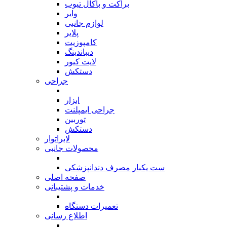
براکت و باکال تیوب
وایر
لوازم جانبی
پلایر
کامپوزیت
دیباندینگ
لایت کیور
دستکش
جراحی
بازگشت
ابزار
جراحی ایمپلنت
توربین
دستکش
لابراتوار
محصولات جانبی
بازگشت
ست یکبار مصرف دندانپزشکی
صفحه اصلی
خدمات و پشتیبانی
بازگشت
تعمیرات دستگاه
اطلاع رسانی
بازگشت