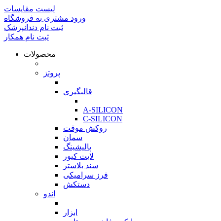
لیست مقایسات
ورود مشتری به فروشگاه
ثبت نام دندانپزشک
ثبت نام همکار
محصولات
بازگشت
پروتز
بازگشت
قالبگیری
بازگشت
A-SILICON
C-SILICON
روکش موقت
سمان
پالیشینگ
لایت کیور
سند بلاستر
فرز سرامیکی
دستکش
اندو
بازگشت
ابزار