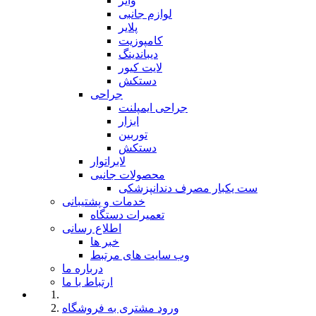
وایر
لوازم جانبی
پلایر
کامپوزیت
دیباندینگ
لایت کیور
دستکش
جراحی
جراحی ایمپلنت
ابزار
توربین
دستکش
لابراتوار
محصولات جانبی
ست یکبار مصرف دندانپزشکی
خدمات و پشتیبانی
تعمیرات دستگاه
اطلاع رسانی
خبر ها
وب سایت های مرتبط
درباره ما
ارتباط با ما
ورود مشتری به فروشگاه