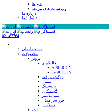
خبر ها
وب سایت های مرتبط
درباره ما
ارتباط با ما
021-87764
صفحه اصلی
محصولات
پروتز
قالبگیری
A-SILICON
C-SILICON
روکش موقت
سمان
پالیشینگ
لایت کیور
سند بلاستر
فرز سرامیکی
دستکش
اندو