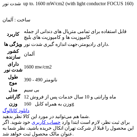
شدت نور up to. 1600 mW/cm2 (with light conductor FOCUS 160)
ساخت : آلمان
قابل استفاده برای تمامی متریال های دندانی از جمله
کاربرد
کامپوزیت ها و کامپوزیت های بلیچ
دارای رادیومتر،جهت اندازه گیری شدت نور.
ویژگی ها
کشور
آلمان
سازنده
دارای
1600 mw/cm2
شدت نور
طول
390 - 490 نانومتر
موج
بی سیم
مدل
12 ماه وارانتی و 10 سال خدمات پس از فروش
گارانتی
وزن به همراه کابل 160g
وزن
دانلود کاتالوگ
شما هم می‌توانید در مورد این کالا نظر بدهید.
برای ثبت نظر، لازم است ابتدا وارد
حساب کاربری
خود شوید. اگر
این محصول را قبلا از شرکت تهران اتکال خریده باشید، نظر شما به
عنوان مالک محصول ثبت خواهد شد.