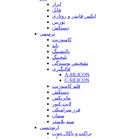
ابزار
فایل
اپکس فایندر و روتاری
توربین
دستکش
ترمیمی
کامپوزیت
باند
پالیشینگ
بلیچینگ
تشخیص پوسیدگی
قالبگیری
A-SILICON
C-SILICON
قلم کامپوزیت
دستکش
ماتریکس
لایت کیور
فرز سرامیکی
سمان
سند بلاستر
ارتودنسی
براکت و باکال تیوب