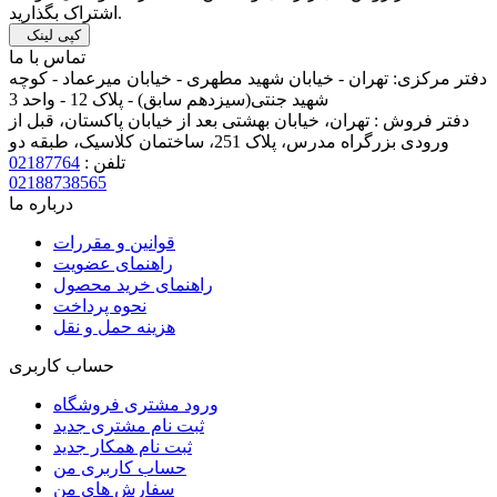
اشتراک بگذارید.
کپی لینک
تماس با ما
دفتر مرکزی:
تهران - خیابان شهید مطهری - خیابان میرعماد - کوچه
شهید جنتی(سیزدهم سابق) - پلاک 12 - واحد 3
دفتر فروش :
تهران، خیابان بهشتی بعد از خیابان پاکستان، قبل از
ورودی بزرگراه مدرس، پلاک 251، ساختمان کلاسیک، طبقه دو
تلفن :
02187764
02188738565
درباره ما
قوانین و مقررات
راهنمای عضویت
راهنمای خرید محصول
نحوه پرداخت
هزینه حمل و نقل
حساب کاربری
ورود مشتری فروشگاه
ثبت نام مشتری جدید
ثبت نام همکار جدید
حساب کاربری من
سفارش های من