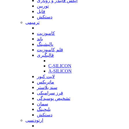
اپکس فایندر و روتاری
توربین
فایل
دستکش
ترمیمی
بازگشت
کامپوزیت
باند
پالیشینگ
قلم کامپوزیت
قالبگیری
بازگشت
C-SILICON
A-SILICON
لایت کیور
ماتریکس
سند بلاستر
فرز سرامیکی
تشخیص پوسیدگی
سمان
بلیچینگ
دستکش
ارتودنسی
بازگشت