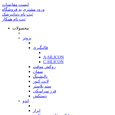
لیست مقایسات
ورود مشتری به فروشگاه
ثبت نام دندانپزشک
ثبت نام همکار
محصولات
بازگشت
پروتز
بازگشت
قالبگیری
بازگشت
A-SILICON
C-SILICON
روکش موقت
سمان
پالیشینگ
لایت کیور
سند بلاستر
فرز سرامیکی
دستکش
اندو
بازگشت
ابزار