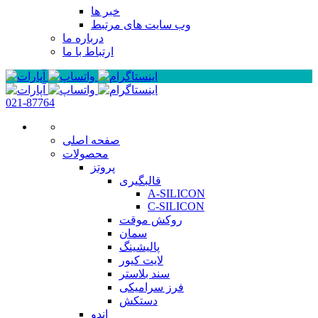
خبر ها
وب سایت های مرتبط
درباره ما
ارتباط با ما
021-87764
صفحه اصلی
محصولات
پروتز
قالبگیری
A-SILICON
C-SILICON
روکش موقت
سمان
پالیشینگ
لایت کیور
سند بلاستر
فرز سرامیکی
دستکش
اندو