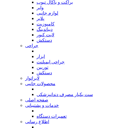
براکت و باکال تیوب
وایر
لوازم جانبی
پلایر
کامپوزیت
دیباندینگ
لایت کیور
دستکش
جراحی
بازگشت
ابزار
جراحی ایمپلنت
توربین
دستکش
لابراتوار
محصولات جانبی
بازگشت
ست یکبار مصرف دندانپزشکی
صفحه اصلی
خدمات و پشتیبانی
بازگشت
تعمیرات دستگاه
اطلاع رسانی
بازگشت