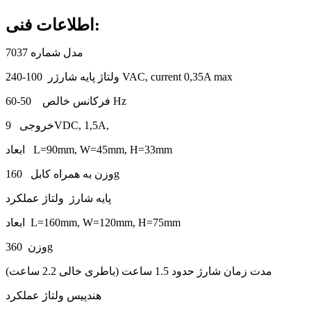
اطلاعات فنی:
مدل شماره 7037
ولتاژ پایه شارژر 100-240 VAC, current 0,35A max
فرکانس خالص 50-60 Hz
خروجی 9VDC, 1,5A,
ابعاد L=90mm, W=45mm, H=33mm
وزن به همراه کابل 160g
پایه شارژ ولتاژ عملکرد
ابعاد L=160mm, W=120mm, H=75mm
وزن 360g
مدت زمان شارژ حدود 1.5 ساعت (باطری خالی 2.2 ساعت)
هندپیس ولتاژ عملکرد