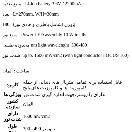
منبع تغذیه Li-Ion battery 3.6V / 2200mAh
ابعاد L=270mm, W/H=30mm
وزن (شامل باطری و هادی نور) 180g
منبع نور Power LED assembly 10 W totally
محدوده طیفی nm light wavelenght 390-480
شدت نور up to. 1600 mW/cm2 (with light conductor FOCUS 160)
ساخت : آلمان
قابل استفاده برای تمامی متریال های دندانی از جمله
کاربرد
کامپوزیت ها و کامپوزیت های بلیچ
دارای رادیومتر،جهت اندازه گیری شدت نور.
ویژگی ها
کشور
آلمان
سازنده
دارای
1600 mw/cm2
شدت نور
طول
390 - 490 نانومتر
موج