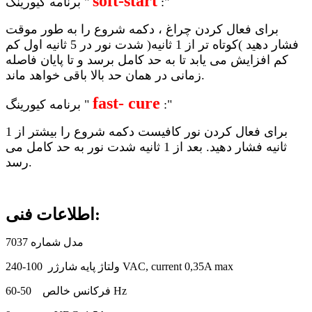
soft-start
:"
برنامه کیورینگ "
برای فعال کردن چراغ ، دکمه شروع را به طور موقت
فشار دهید )کوتاه تر از 1 ثانیه( شدت نور در 5 ثانیه اول کم
کم افزایش می یابد تا به حد کامل برسد و تا پایان فاصله
زمانی در همان حد بالا باقی خواهد ماند.
fast- cure
:"
برنامه کیورینگ "
برای فعال کردن نور کافیست دکمه شروع را بیشتر از 1
ثانیه فشار دهید. بعد از 1 ثانیه شدت نور به حد کامل می
رسد.
اطلاعات فنی:
مدل شماره 7037
ولتاژ پایه شارژر 100-240 VAC, current 0,35A max
فرکانس خالص 50-60 Hz