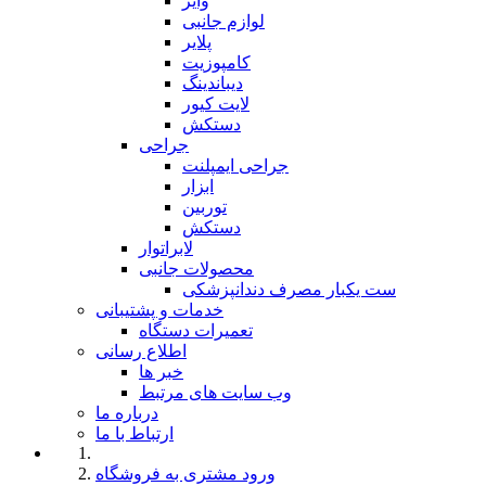
وایر
لوازم جانبی
پلایر
کامپوزیت
دیباندینگ
لایت کیور
دستکش
جراحی
جراحی ایمپلنت
ابزار
توربین
دستکش
لابراتوار
محصولات جانبی
ست یکبار مصرف دندانپزشکی
خدمات و پشتیبانی
تعمیرات دستگاه
اطلاع رسانی
خبر ها
وب سایت های مرتبط
درباره ما
ارتباط با ما
ورود مشتری به فروشگاه