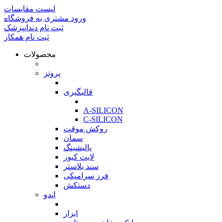
لیست مقایسات
ورود مشتری به فروشگاه
ثبت نام دندانپزشک
ثبت نام همکار
محصولات
بازگشت
پروتز
بازگشت
قالبگیری
بازگشت
A-SILICON
C-SILICON
روکش موقت
سمان
پالیشینگ
لایت کیور
سند بلاستر
فرز سرامیکی
دستکش
اندو
بازگشت
ابزار