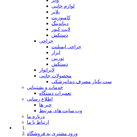
وایر
لوازم جانبی
پلایر
کامپوزیت
دیباندینگ
لایت کیور
دستکش
جراحی
جراحی ایمپلنت
ابزار
توربین
دستکش
لابراتوار
محصولات جانبی
ست یکبار مصرف دندانپزشکی
خدمات و پشتیبانی
تعمیرات دستگاه
اطلاع رسانی
خبر ها
وب سایت های مرتبط
درباره ما
ارتباط با ما
ورود مشتری به فروشگاه