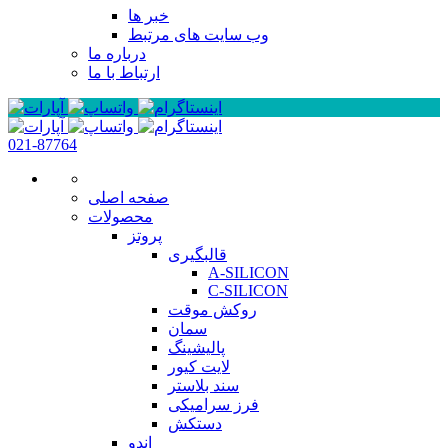
خبر ها
وب سایت های مرتبط
درباره ما
ارتباط با ما
021-87764
صفحه اصلی
محصولات
پروتز
قالبگیری
A-SILICON
C-SILICON
روکش موقت
سمان
پالیشینگ
لایت کیور
سند بلاستر
فرز سرامیکی
دستکش
اندو