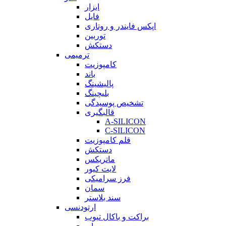
ابزار
فایل
اپکس فایندر و روتاری
توربین
دستکش
ترمیمی
کامپوزیت
باند
پالیشینگ
بلیچینگ
تشخیص پوسیدگی
قالبگیری
A-SILICON
C-SILICON
قلم کامپوزیت
دستکش
ماتریکس
لایت کیور
فرز سرامیکی
سمان
سند بلاستر
ارتودنسی
براکت و باکال تیوب