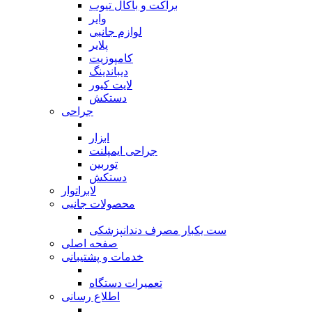
براکت و باکال تیوب
وایر
لوازم جانبی
پلایر
کامپوزیت
دیباندینگ
لایت کیور
دستکش
جراحی
بازگشت
ابزار
جراحی ایمپلنت
توربین
دستکش
لابراتوار
محصولات جانبی
بازگشت
ست یکبار مصرف دندانپزشکی
صفحه اصلی
خدمات و پشتیبانی
بازگشت
تعمیرات دستگاه
اطلاع رسانی
بازگشت