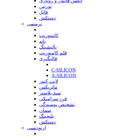
اپکس فایندر و روتاری
توربین
فایل
دستکش
ترمیمی
بازگشت
کامپوزیت
باند
پالیشینگ
قلم کامپوزیت
قالبگیری
بازگشت
C-SILICON
A-SILICON
لایت کیور
ماتریکس
سند بلاستر
فرز سرامیکی
تشخیص پوسیدگی
سمان
بلیچینگ
دستکش
ارتودنسی
بازگشت