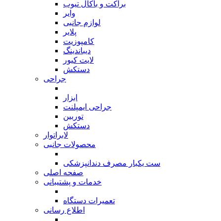
براکت و باکال تیوب
وایر
لوازم جانبی
پلایر
کامپوزیت
دیباندینگ
لایت کیور
دستکش
جراحی
بازگشت
ابزار
جراحی ایمپلنت
توربین
دستکش
لابراتوار
محصولات جانبی
بازگشت
ست یکبار مصرف دندانپزشکی
صفحه اصلی
خدمات و پشتیبانی
بازگشت
تعمیرات دستگاه
اطلاع رسانی
بازگشت