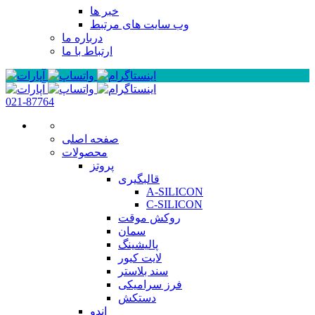
خبر ها
وب سایت های مرتبط
درباره ما
ارتباط با ما
021-87764
صفحه اصلی
محصولات
پروتز
قالبگیری
A-SILICON
C-SILICON
روکش موقت
سمان
پالیشینگ
لایت کیور
سند بلاستر
فرز سرامیکی
دستکش
اندو