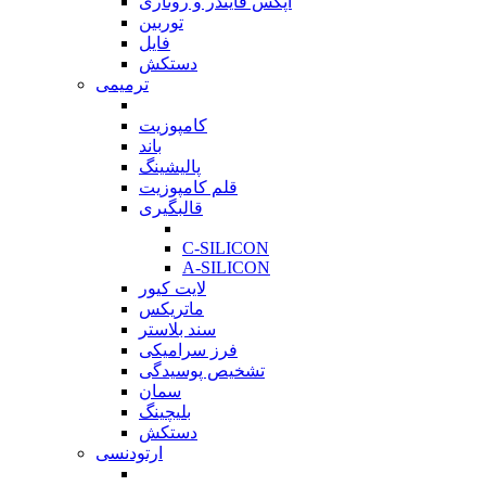
اپکس فایندر و روتاری
توربین
فایل
دستکش
ترمیمی
بازگشت
کامپوزیت
باند
پالیشینگ
قلم کامپوزیت
قالبگیری
بازگشت
C-SILICON
A-SILICON
لایت کیور
ماتریکس
سند بلاستر
فرز سرامیکی
تشخیص پوسیدگی
سمان
بلیچینگ
دستکش
ارتودنسی
بازگشت