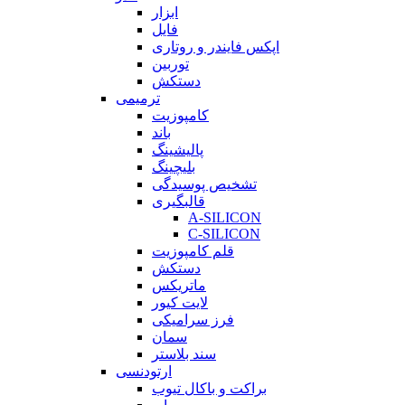
ابزار
فایل
اپکس فایندر و روتاری
توربین
دستکش
ترمیمی
کامپوزیت
باند
پالیشینگ
بلیچینگ
تشخیص پوسیدگی
قالبگیری
A-SILICON
C-SILICON
قلم کامپوزیت
دستکش
ماتریکس
لایت کیور
فرز سرامیکی
سمان
سند بلاستر
ارتودنسی
براکت و باکال تیوب