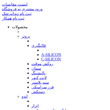
لیست مقایسات
ورود مشتری به فروشگاه
ثبت نام دندانپزشک
ثبت نام همکار
محصولات
بازگشت
پروتز
بازگشت
قالبگیری
بازگشت
A-SILICON
C-SILICON
روکش موقت
سمان
پالیشینگ
لایت کیور
سند بلاستر
فرز سرامیکی
دستکش
اندو
بازگشت
ابزار