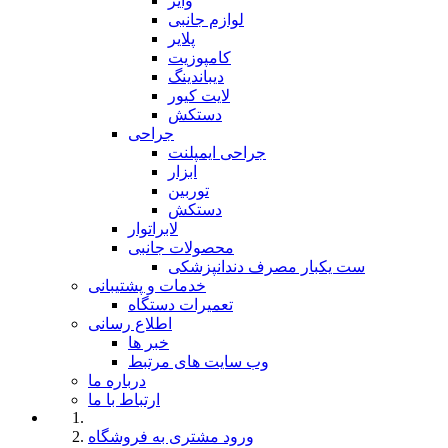
وایر
لوازم جانبی
پلایر
کامپوزیت
دیباندینگ
لایت کیور
دستکش
جراحی
جراحی ایمپلنت
ابزار
توربین
دستکش
لابراتوار
محصولات جانبی
ست یکبار مصرف دندانپزشکی
خدمات و پشتیبانی
تعمیرات دستگاه
اطلاع رسانی
خبر ها
وب سایت های مرتبط
درباره ما
ارتباط با ما
ورود مشتری به فروشگاه