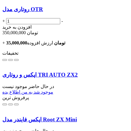
روتاری مدل OTR
+
-
افزودن به خرید
تومان
350,000,000
35,000,000تومان
ارزش افزوده
+
تخفیفات
اپکس و روتاری TRI AUTO ZX2
در حال حاضر موجود نیست
موجود شد به من اطلاع بده
پرفروش ترین
اپکس فایندر مدل Root ZX Mini
در حال حاضر موجود نیست